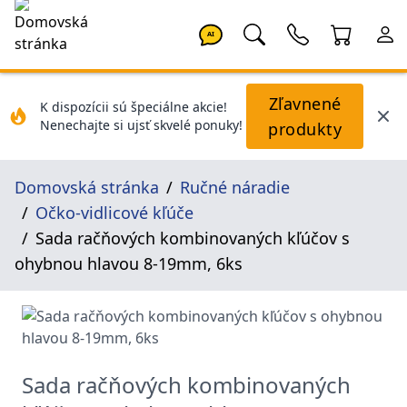
AI
Zľavnené
K dispozícii sú špeciálne akcie!
Nenechajte si ujsť skvelé ponuky!
produkty
Domovská stránka
Ručné náradie
Očko-vidlicové kľúče
Sada račňových kombinovaných kľúčov s
ohybnou hlavou 8-19mm, 6ks
Sada račňových kombinovaných