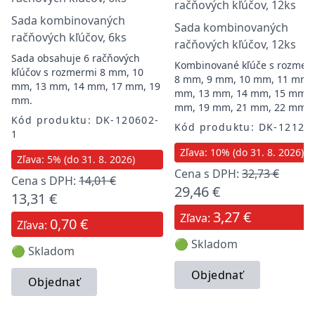
Sada kombinovaných
Sada kombinovaných
račňových kľúčov, 6ks
račňových kľúčov, 12ks
Sada obsahuje 6 račňových
Kombinované kľúče s rozmer
kľúčov s rozmermi 8 mm, 10
8 mm, 9 mm, 10 mm, 11 mm,
mm, 13 mm, 14 mm, 17 mm, 19
mm, 13 mm, 14 mm, 15 mm, 
mm.
mm, 19 mm, 21 mm, 22 mm
Kód produktu: DK-120602-
Kód produktu: DK-12120
1
Zľava: 10% (do 31. 8. 2026)
Zľava: 5% (do 31. 8. 2026)
Cena s DPH:
32,73 €
Cena s DPH:
14,01 €
29,46 €
13,31 €
3,27 €
Zľava:
0,70 €
Zľava:
🟢 Skladom
🟢 Skladom
Objednať
Objednať