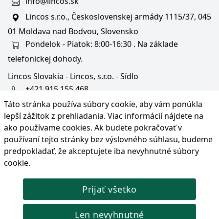
info@lincos.sk
Lincos s.r.o., Československej armády 1115/37, 045
01 Moldava nad Bodvou, Slovensko
Pondelok - Piatok: 8:00-16:30 . Na základe
telefonickej dohody.
Lincos Slovakia - Lincos, s.r.o. - Sídlo
+421 915 155 468
Táto stránka používa súbory cookie, aby vám ponúkla
+36/30 343 6714
lepší zážitok z prehliadania. Viac informácií nájdete na
bratislava@lincos.sk
ako používame cookies
. Ak budete pokračovať v
Lincos s.r.o., Rustaveliho 4, 831 06 Bratislava - m. č.
používaní tejto stránky bez výslovného súhlasu, budeme
Rača, Slovensko
predpokladať, že akceptujete iba nevyhnutné súbory
cookie.
Iba sídlo firmy
Prijať všetko
© Copyright 2026 Lincos s.r.o., všetky práva vyhradené.
Len nevyhnutné