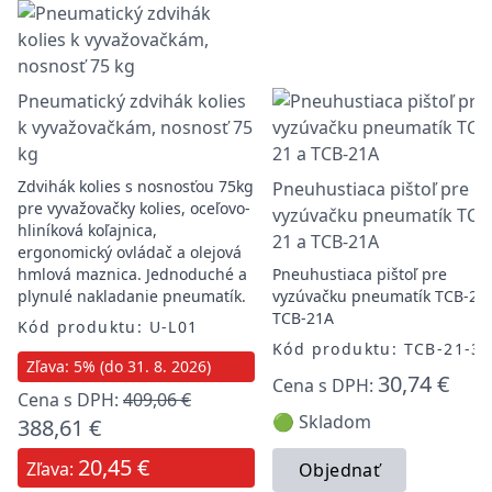
Pneumatický zdvihák kolies
k vyvažovačkám, nosnosť 75
kg
Zdvihák kolies s nosnosťou 75kg
Pneuhustiaca pištoľ pre
pre vyvažovačky kolies, oceľovo-
vyzúvačku pneumatík TCB
hliníková koľajnica,
21 a TCB-21A
ergonomický ovládač a olejová
hmlová maznica. Jednoduché a
Pneuhustiaca pištoľ pre
plynulé nakladanie pneumatík.
vyzúvačku pneumatík TCB-21 
TCB-21A
Kód produktu: U-L01
Kód produktu: TCB-21-3
Zľava: 5% (do 31. 8. 2026)
30,74 €
Cena s DPH:
Cena s DPH:
409,06 €
🟢 Skladom
388,61 €
20,45 €
Zľava:
Objednať