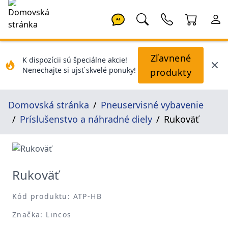
AI
Zľavnené
K dispozícii sú špeciálne akcie!
Nenechajte si ujsť skvelé ponuky!
produkty
Domovská stránka
Pneuservisné vybavenie
Príslušenstvo a náhradné diely
Rukoväť
Rukoväť
Kód produktu: ATP-HB
Značka: Lincos