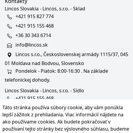
Kontakty
Lincos Slovakia - Lincos, s.r.o. - Sklad
+421 915 827 774
+421 915 155 468
+36 30 343 6714
info@lincos.sk
Lincos s.r.o., Československej armády 1115/37, 045
01 Moldava nad Bodvou, Slovensko
Pondelok - Piatok: 8:00-16:30 . Na základe
telefonickej dohody.
Lincos Slovakia - Lincos, s.r.o. - Sídlo
+421 915 155 468
Táto stránka používa súbory cookie, aby vám ponúkla
+36/30 343 6714
lepší zážitok z prehliadania. Viac informácií nájdete na
bratislava@lincos.sk
ako používame cookies
. Ak budete pokračovať v
Lincos s.r.o., Rustaveliho 4, 831 06 Bratislava - m. č.
používaní tejto stránky bez výslovného súhlasu, budeme