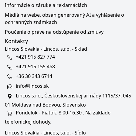
Informácie o záruke a reklamáciách
Médiá na webe, obsah generovaný AI a vyhlásenie o
ochranných známkach
Poučenie o práve na odstúpenie od zmluvy
Kontakty
Lincos Slovakia - Lincos, s.r.o. - Sklad
+421 915 827 774
+421 915 155 468
+36 30 343 6714
info@lincos.sk
Lincos s.r.o., Československej armády 1115/37, 045
01 Moldava nad Bodvou, Slovensko
Pondelok - Piatok: 8:00-16:30 . Na základe
telefonickej dohody.
Lincos Slovakia - Lincos, s.r.o. - Sídlo