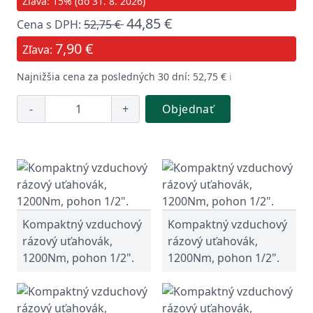
Zľava: 15% (do 31. 8. 2026)
44,85 €
Cena s DPH:
52,75 €
7,90 €
Zľava:
Najnižšia cena za posledných 30 dní: 52,75 €
ℹ️
-
+
Objednať
Kompaktný vzduchový
Kompaktný vzduchový
rázový uťahovák,
rázový uťahovák,
1200Nm, pohon 1/2".
1200Nm, pohon 1/2".