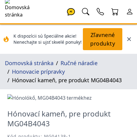
AI
Zľavnené
K dispozícii sú špeciálne akcie!
Nenechajte si ujsť skvelé ponuky!
produkty
Domovská stránka
Ručné náradie
Honovacie prípravky
Hónovací kameň, pre produkt MG04B4043
Hónovací kameň, pre produkt
MG04B4043
Kód produktu: MG04138-1