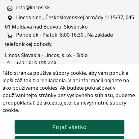
info@lincos.sk
Lincos s.r.o., Československej armády 1115/37, 045
01 Moldava nad Bodvou, Slovensko
Pondelok - Piatok: 8:00-16:30 . Na základe
telefonickej dohody.
Lincos Slovakia - Lincos, s.r.o. - Sídlo
+421 915 155 468
Táto stránka používa súbory cookie, aby vám ponúkla
+36/30 343 6714
lepší zážitok z prehliadania. Viac informácií nájdete na
bratislava@lincos.sk
ako používame cookies
. Ak budete pokračovať v
Lincos s.r.o., Rustaveliho 4, 831 06 Bratislava - m. č.
používaní tejto stránky bez výslovného súhlasu, budeme
Rača, Slovensko
predpokladať, že akceptujete iba nevyhnutné súbory
cookie.
Iba sídlo firmy
Prijať všetko