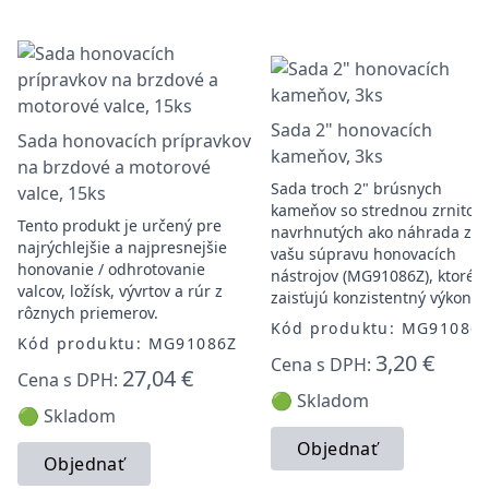
Sada 2" honovacích
Sada honovacích prípravkov
kameňov, 3ks
na brzdové a motorové
Sada troch 2" brúsnych
valce, 15ks
kameňov so strednou zrnitos
Tento produkt je určený pre
navrhnutých ako náhrada za
najrýchlejšie a najpresnejšie
vašu súpravu honovacích
honovanie / odhrotovanie
nástrojov (MG91086Z), ktoré
valcov, ložísk, vývrtov a rúr z
zaisťujú konzistentný výkon.
rôznych priemerov.
Kód produktu: MG91086
Kód produktu: MG91086Z
3,20 €
Cena s DPH:
27,04 €
Cena s DPH:
🟢 Skladom
🟢 Skladom
Objednať
Objednať