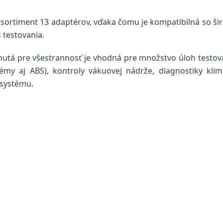
sortiment 13 adaptérov, vďaka čomu je kompatibilná so šir
 testovania.
utá pre všestrannosť je vhodná pre množstvo úloh testovan
my aj ABS), kontroly vákuovej nádrže, diagnostiky klim
 systému.