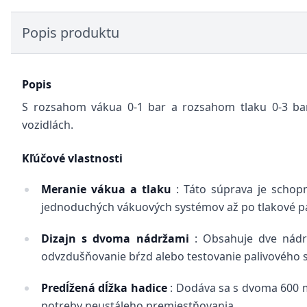
Popis produktu
Popis
S rozsahom vákua 0-1 bar a rozsahom tlaku 0-3 ba
vozidlách.
Kľúčové vlastnosti
Meranie vákua a tlaku
: Táto súprava je schop
jednoduchých vákuových systémov až po tlakové pa
Dizajn s dvoma nádržami
: Obsahuje dve nádr
odvzdušňovanie bŕzd alebo testovanie palivového 
Predĺžená dĺžka hadice
: Dodáva sa s dvoma 600 m
potreby neustáleho premiestňovania.