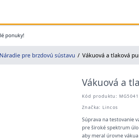
elé ponuky!
Náradie pre brzdovú sústavu
Vákuová a tlaková p
Vákuová a t
Kód produktu: MG5041
Značka: Lincos
Súprava na testovanie v
pre široké spektrum úlo
aby meral úrovne vákua 