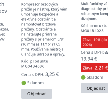
ch
Multifunkčný váku
Kompresor brzdových
diagnostický prístr
pružín je nástroj, ktorý vám
kov
robustným kompa
umožňuje bezpečne a
dizajnom.
efektívne odstrániť a
di,
namontovať brzdové
Kód produktu:
Mazda,
pružiny. Odstráňte a
MG04B4028
ver,
nainštalujte prídržné
 VW
pružiny s priemerom 5/8"
Zľava: 10% (do 31.
(16 mm) až 11/16" (17,5
2026)
mm). Používanie nástroja
Cena s DPH:
22,
uľahčuje údržbu a opravy.
19,94 €
Kód produktu:
MG04B4036
2,21 €
Zľava:
3,25 €
Cena s DPH:
🟢 Skladom
🟢 Skladom
Objednať
Objednať