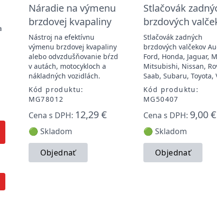
Náradie na výmenu
Stlačovák zadný
brzdovej kvapaliny
brzdových valče
a
Nástroj na efektívnu
Stlačovák zadných
výmenu brzdovej kvapaliny
brzdových valčekov Au
alebo odvzdušňovanie bŕzd
Ford, Honda, Jaguar, 
6
v autách, motocykloch a
Mitsubishi, Nissan, Ro
nákladných vozidlách.
Saab, Subaru, Toyota,
Kód produktu:
Kód produktu:
MG78012
MG50407
12,29 €
9,00 €
Cena s DPH:
Cena s DPH:
🟢 Skladom
🟢 Skladom
Objednať
Objednať