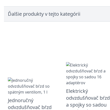
Ďalšie produkty v tejto kategórii
Elektrický
odvzdušňovač bŕzd
Jednoručný
a spojky so sadou
odvzdušňovač bŕzd