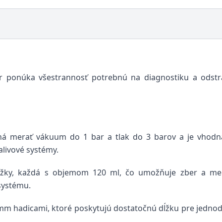
r ponúka všestrannosť potrebnú na diagnostiku a ods
ná merať vákuum do 1 bar a tlak do 3 barov a je vhodná
livové systémy.
žky, každá s objemom 120 ml, čo umožňuje zber a mera
systému.
m hadicami, ktoré poskytujú dostatočnú dĺžku pre jednod