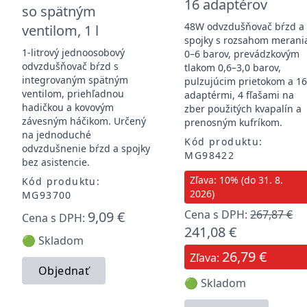
16 adaptérov
so spätným
48W odvzdušňovač bŕzd a
ventilom, 1 l
spojky s rozsahom merani
1-litrový jednoosobový
0–6 barov, prevádzkovým
odvzdušňovač bŕzd s
tlakom 0,6–3,0 barov,
integrovaným spätným
pulzujúcim prietokom a 1
ventilom, priehľadnou
adaptérmi, 4 fľašami na
hadičkou a kovovým
zber použitých kvapalín a
závesným háčikom. Určený
prenosným kufríkom.
na jednoduché
Kód produktu:
odvzdušnenie bŕzd a spojky
MG98422
bez asistencie.
Zľava: 10% (do 31. 8.
Kód produktu:
2026)
MG93700
Cena s DPH:
267,87 €
9,09 €
Cena s DPH:
241,08 €
🟢 Skladom
26,79 €
Zľava:
Objednať
🟢 Skladom