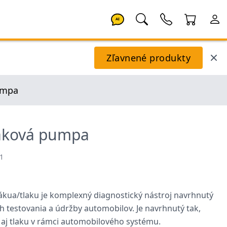
AI
Zľavnené produkty
umpa
laková pumpa
1
ákua/tlaku je komplexný diagnostický nástroj navrhnutý
h testovania a údržby automobilov. Je navrhnutý tak,
aj tlaku v rámci automobilového systému.