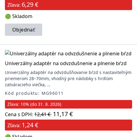
6,29 €
Zľava:
🟢 Skladom
Objednať
Univerzálny adaptér na odvzdušnenie a plnenie bŕzd
Univerzálny adaptér na odvzdušňovanie bŕzd s nastaviteľným
priemerom 28–70mm, vhodný pre nádobky s hrdlom
zatváracieho viečka, …
Kód produktu: MG96011
Zľava: 10% (do 31. 8. 2026)
11,17 €
Cena s DPH:
12,41 €
1,24 €
Zľava:
🟢 Skladom