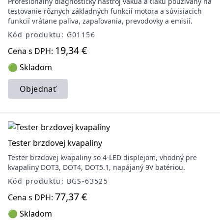
Profesionálny diagnostický nástroj vákua a tlaku používaný na
testovanie rôznych základných funkcií motora a súvisiacich
funkcií vrátane paliva, zapaľovania, prevodovky a emisií.
Kód produktu: G01156
19,34 €
Cena s DPH:
🟢 Skladom
Objednať
Tester brzdovej kvapaliny
Tester brzdovej kvapaliny so 4-LED displejom, vhodný pre
kvapaliny DOT3, DOT4, DOT5.1, napájaný 9V batériou.
Kód produktu: BGS-63525
77,37 €
Cena s DPH:
🟢 Skladom