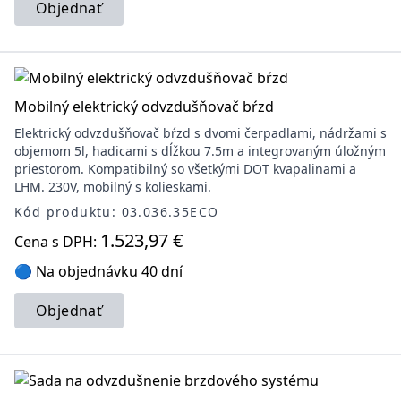
Objednať
Mobilný elektrický odvzdušňovač bŕzd
Elektrický odvzdušňovač bŕzd s dvomi čerpadlami, nádržami s
objemom 5l, hadicami s dĺžkou 7.5m a integrovaným úložným
priestorom. Kompatibilný so všetkými DOT kvapalinami a
LHM. 230V, mobilný s kolieskami.
Kód produktu: 03.036.35ECO
1.523,97 €
Cena s DPH:
🔵 Na objednávku 40 dní
Objednať