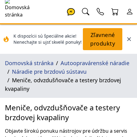
AI
Zľavnené
K dispozícii sú špeciálne akcie!
Nenechajte si ujsť skvelé ponuky!
produkty
Domovská stránka
Autoopravárenské náradie
Náradie pre brzdovú sústavu
Meniče, odvzdušňovače a testery brzdovej
kvapaliny
Meniče, odvzdušňovače a testery
brzdovej kvapaliny
Objavte širokú ponuku nástrojov pre údržbu a servis