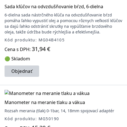
Sada kľúčov na odvzdušňovanie bŕzd, 6-dielna
6-dielna sada nástrčného kľúča na odvzdušňovanie bŕzd
pomáha ľahko vypustiť olej a pomocou rôznych veľkostí kľúčov
sa dajú ľahko odstrániť skrutky na vypúšťanie brzdového
oleja, takže údržba bude rýchlejšia a efektívnejšia.
Kód produktu: MG04B4105
31,94 €
Cena s DPH:
🟢 Skladom
Objednať
Manometer na meranie tlaku a vákua
Rozsah merania (tlak) 0-1bar, 14, 18mm spojovací adaptér
Kód produktu: MG50190