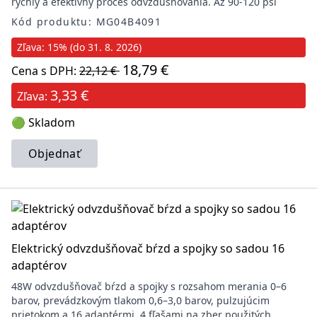
rýchly a efektívny proces odvzdušňovania. Až 90-120 psi
Kód produktu: MG04B4091
Zľava: 15% (do 31. 8. 2026)
18,79 €
Cena s DPH:
22,12 €
3,33 €
Zľava:
🟢 Skladom
Objednať
Elektrický odvzdušňovač bŕzd a spojky so sadou 16
adaptérov
48W odvzdušňovač bŕzd a spojky s rozsahom merania 0–6
barov, prevádzkovým tlakom 0,6–3,0 barov, pulzujúcim
prietokom a 16 adaptérmi, 4 fľašami na zber použitých