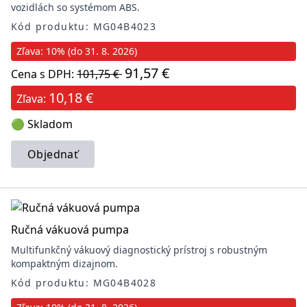
vozidlách so systémom ABS.
Kód produktu: MG04B4023
Zľava: 10% (do 31. 8. 2026)
91,57 €
Cena s DPH:
101,75 €
10,18 €
Zľava:
🟢 Skladom
Objednať
Ručná vákuová pumpa
Multifunkčný vákuový diagnostický prístroj s robustným
kompaktným dizajnom.
Kód produktu: MG04B4028