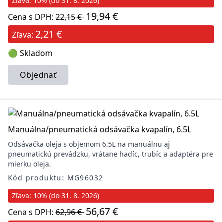
Zľava: 10% (do 31. 8. 2026)
19,94 €
Cena s DPH:
22,15 €
2,21 €
Zľava:
🟢 Skladom
Objednať
Manuálna/pneumatická odsávačka kvapalín, 6.5L
Odsávačka oleja s objemom 6.5L na manuálnu aj
pneumatickú prevádzku, vrátane hadíc, trubíc a adaptéra pre
mierku oleja.
Kód produktu: MG96032
Zľava: 10% (do 31. 8. 2026)
56,67 €
Cena s DPH:
62,96 €