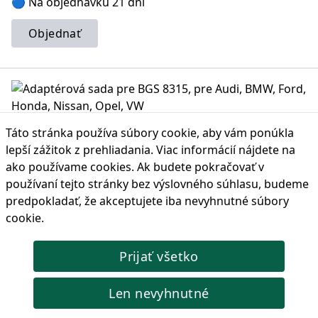
🔵 Na objednávku 21 dní
Objednať
Adaptérová sada pre BGS 8315, pre Audi, BMW, Ford,
Táto stránka používa súbory cookie, aby vám ponúkla
Honda, Nissan, Opel, VW
lepší zážitok z prehliadania. Viac informácií nájdete na
ako používame cookies
. Ak budete pokračovať v
Adaptérová sada pre odvzdušňovač bŕzd BGS 8315, vhodná
na Audi, BMW, Ford, Honda, Nissan, Opel, VW, vrátane
používaní tejto stránky bez výslovného súhlasu, budeme
rýchlospojok a rôznych viečok.
predpokladať, že akceptujete iba nevyhnutné súbory
Kód produktu: BGS-8316
cookie.
210,21 €
Cena s DPH:
Prijať všetko
🔵 Na objednávku 21 dní
Len nevyhnutné
Objednať