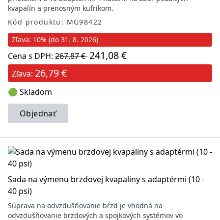
kvapalín a prenosným kufríkom.
Kód produktu: MG98422
Zľava: 10% (do 31. 8. 2026)
241,08 €
Cena s DPH:
267,87 €
26,79 €
Zľava:
🟢 Skladom
Objednať
Sada na výmenu brzdovej kvapaliny s adaptérmi (10 -
40 psi)
Súprava na odvzdušňovanie bŕzd je vhodná na
odvzdušňovanie brzdových a spojkových systémov vo