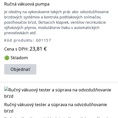
Ručná vákuová pumpa
Je ideálny na vykonávanie takých prác ako: odvzdušňovanie
brzdových systémov a kontrola podtlakových snímačov,
posilňovačov bŕzd, škrtiacich klapiek, ventilov recirkulácie
výfukových plynov, modulátorov tlaku v automatických
prevodovkách atď.
Kód produktu: G01157
23,81 €
Cena s DPH:
🟢 Skladom
Objednať
Ručný vákuový tester a súprava na odvzdušňovanie
bŕzd