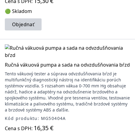
15,30 €
Cena s DPH:
🟢 Skladom
Objednať
Ručná vákuová pumpa a sada na odvzdušňovania bŕzd
Tento vákuový tester a súprava odvzdušňovania bŕzd je
multifunkčný diagnostický nástroj na identifikáciu porúch
systémov vozidla. S rozsahom vákua 0-700 mm Hg obsahuje
nádrž, hadice a adaptéry na odvzdušnenie brzdového a
spojkového systému. Vhodné pre tesnenia ventilov, testovanie
klimatizácie a palivového systému, tradičné brzdové systémy
a brzdové systémy ABS a ďalšie.
Kód produktu: MG50404A
16,35 €
Cena s DPH: