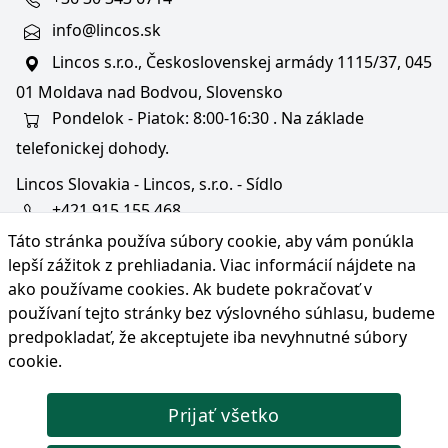
info@lincos.sk
Lincos s.r.o., Československej armády 1115/37, 045
01 Moldava nad Bodvou, Slovensko
Pondelok - Piatok: 8:00-16:30 . Na základe
telefonickej dohody.
Lincos Slovakia - Lincos, s.r.o. - Sídlo
+421 915 155 468
Táto stránka používa súbory cookie, aby vám ponúkla
+36/30 343 6714
lepší zážitok z prehliadania. Viac informácií nájdete na
bratislava@lincos.sk
ako používame cookies
. Ak budete pokračovať v
Lincos s.r.o., Rustaveliho 4, 831 06 Bratislava - m. č.
používaní tejto stránky bez výslovného súhlasu, budeme
Rača, Slovensko
predpokladať, že akceptujete iba nevyhnutné súbory
cookie.
Iba sídlo firmy
Prijať všetko