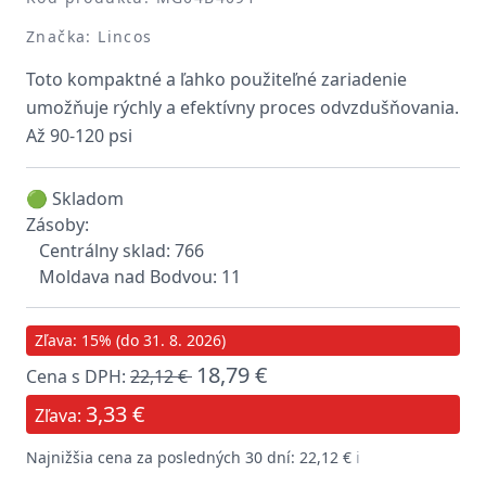
Značka: Lincos
Toto kompaktné a ľahko použiteľné zariadenie
umožňuje rýchly a efektívny proces odvzdušňovania.
Až 90-120 psi
🟢 Skladom
Zásoby:
Centrálny sklad: 766
Moldava nad Bodvou: 11
Zľava: 15% (do 31. 8. 2026)
18,79 €
Cena s DPH:
22,12 €
3,33 €
Zľava:
Najnižšia cena za posledných 30 dní: 22,12 €
ℹ️