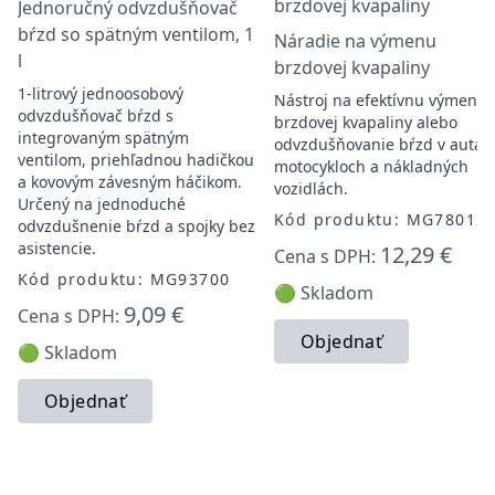
Jednoručný odvzdušňovač
bŕzd so spätným ventilom, 1
Náradie na výmenu
l
brzdovej kvapaliny
1-litrový jednoosobový
Nástroj na efektívnu výmenu
odvzdušňovač bŕzd s
brzdovej kvapaliny alebo
integrovaným spätným
odvzdušňovanie bŕzd v autác
ventilom, priehľadnou hadičkou
motocykloch a nákladných
a kovovým závesným háčikom.
vozidlách.
Určený na jednoduché
Kód produktu: MG78012
odvzdušnenie bŕzd a spojky bez
asistencie.
12,29 €
Cena s DPH:
Kód produktu: MG93700
🟢 Skladom
9,09 €
Cena s DPH:
Objednať
🟢 Skladom
Objednať