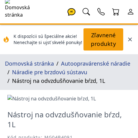
AI
Zľavnené
K dispozícii sú špeciálne akcie!
Nenechajte si ujsť skvelé ponuky!
produkty
Domovská stránka
Autoopravárenské náradie
Náradie pre brzdovú sústavu
Nástroj na odvzdušňovanie bŕzd, 1L
Nástroj na odvzdušňovanie bŕzd,
1L
Kód produktu: MG04B4091