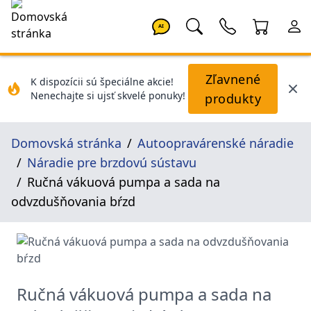
AI
Zľavnené
K dispozícii sú špeciálne akcie!
Nenechajte si ujsť skvelé ponuky!
produkty
Domovská stránka
Autoopravárenské náradie
Náradie pre brzdovú sústavu
Ručná vákuová pumpa a sada na
odvzdušňovania bŕzd
Ručná vákuová pumpa a sada na