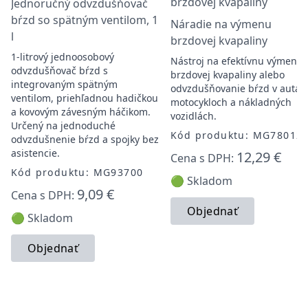
Jednoručný odvzdušňovač
bŕzd so spätným ventilom, 1
Náradie na výmenu
l
brzdovej kvapaliny
1-litrový jednoosobový
Nástroj na efektívnu výmenu
odvzdušňovač bŕzd s
brzdovej kvapaliny alebo
integrovaným spätným
odvzdušňovanie bŕzd v autác
ventilom, priehľadnou hadičkou
motocykloch a nákladných
a kovovým závesným háčikom.
vozidlách.
Určený na jednoduché
Kód produktu: MG78012
odvzdušnenie bŕzd a spojky bez
asistencie.
12,29 €
Cena s DPH:
Kód produktu: MG93700
🟢 Skladom
9,09 €
Cena s DPH:
Objednať
🟢 Skladom
Objednať