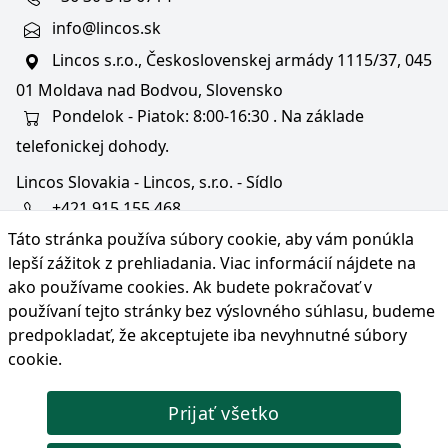
info@lincos.sk
Lincos s.r.o., Československej armády 1115/37, 045
01 Moldava nad Bodvou, Slovensko
Pondelok - Piatok: 8:00-16:30 . Na základe
telefonickej dohody.
Lincos Slovakia - Lincos, s.r.o. - Sídlo
+421 915 155 468
Táto stránka používa súbory cookie, aby vám ponúkla
+36/30 343 6714
lepší zážitok z prehliadania. Viac informácií nájdete na
bratislava@lincos.sk
ako používame cookies
. Ak budete pokračovať v
Lincos s.r.o., Rustaveliho 4, 831 06 Bratislava - m. č.
používaní tejto stránky bez výslovného súhlasu, budeme
Rača, Slovensko
predpokladať, že akceptujete iba nevyhnutné súbory
cookie.
Iba sídlo firmy
Prijať všetko