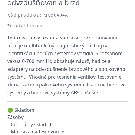
odvzdušňovania bŕzd
Kód produktu: MG50404A
Značka: Lincos
Tento vákuový tester a súprava odvzdušňovania
bŕzd je multifunkčný diagnostický nástroj na
identifikáciu porúch systémov vozidla. S rozsahom
vákua 0-700 mm Hg obsahuje nádrž, hadice a
adaptéry na odvzdušnenie brzdového a spojkového
systému. Vhodné pre tesnenia ventilov, testovanie
klimatizácie a palivového systému, tradičné brzdové
systémy a brzdové systémy ABS a ďalšie.
🟢 Skladom
Zásoby:
Centrálny sklad: 4
Moldava nad Bodvou: 5