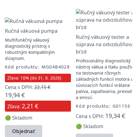
Ručná vákuová pumpa
Ručný vákuový tester a
Multifunkčný vákuový
súprava na odvzdušňovan
diagnostický prístroj s
bŕzd
robustným kompaktným
dizajnom.
Profesionálny diagnostický
Kód produktu: MG04B4028
nástroj vákua a tlaku používa
na testovanie rôznych
Zľava: 10% (do 31. 8. 2026)
základných funkcií motora a
súvisiacich funkcií vrátane
Cena s DPH:
22,15 €
paliva, zapaľovania, prevodov
19,94 €
a emisií.
2,21 €
Zľava:
Kód produktu: G01156
19,34 €
Cena s DPH:
🟢 Skladom
🟢 Skladom
Objednať