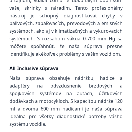
dizajnom, vďaka čomu je dokonalým doplnkom
vašej skrinky s náradím. Tento profesionálny
nástroj je schopný diagnostikovať chyby v
palivových, zapaľovacích, prevodových a emisných
systémoch, ako aj v klimatizačných a vykurovacích
systémoch. S rozsahom vákua 0-700 mm Hg sa
môžete spoľahnúť, že naša súprava presne
identifikuje akékoľvek problémy s vaším vozidlom.
All-Inclusive súprava
Naša súprava obsahuje nádržku, hadice a
adaptéry na odvzdušnenie brzdových a
spojkových systémov na autách, úžitkových
dodávkach a motocykloch. S kapacitou nádrže 120
ml a dvoma 600 mm hadicami je naša súprava
ideálna pre všetky diagnostické potreby vášho
systému vozidla.