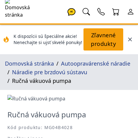
AI
Zľavnené
K dispozícii sú špeciálne akcie!
Nenechajte si ujsť skvelé ponuky!
produkty
Domovská stránka
Autoopravárenské náradie
Náradie pre brzdovú sústavu
Ručná vákuová pumpa
Ručná vákuová pumpa
Kód produktu: MG04B4028