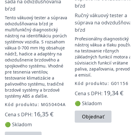
sada na odvzdušňovania
bŕzd
Ručný vákuový tester a
Tento vákuový tester a súprava
súprava na odvzdušňovan
odvzdušňovania bŕzd je
bŕzd
multifunkčný diagnostický
nástroj na identifikáciu porúch
Profesionálny diagnostický
systémov vozidla. S rozsahom
nástroj vákua a tlaku používa
vákua 0-700 mm Hg obsahuje
na testovanie rôznych
nádrž, hadice a adaptéry na
základných funkcií motora a
odvzdušnenie brzdového a
súvisiacich funkcií vrátane
spojkového systému. Vhodné
paliva, zapaľovania, prevodov
pre tesnenia ventilov,
a emisií.
testovanie klimatizácie a
Kód produktu: G01156
palivového systému, tradičné
brzdové systémy a brzdové
19,34 €
Cena s DPH:
systémy ABS a ďalšie.
🟢 Skladom
Kód produktu: MG50404A
16,35 €
Cena s DPH:
Objednať
🟢 Skladom