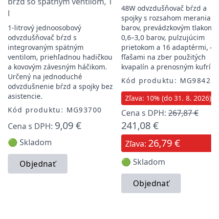
bŕzd so spätným ventilom, 1
48W odvzdušňovač bŕzd a
l
spojky s rozsahom merania 0
1-litrový jednoosobový
barov, prevádzkovým tlakom
odvzdušňovač bŕzd s
0,6–3,0 barov, pulzujúcim
integrovaným spätným
prietokom a 16 adaptérmi, 4
ventilom, priehľadnou hadičkou
fľašami na zber použitých
a kovovým závesným háčikom.
kvapalín a prenosným kufrík
Určený na jednoduché
Kód produktu: MG98422
odvzdušnenie bŕzd a spojky bez
asistencie.
Zľava: 10% (do 31. 8. 2026)
Kód produktu: MG93700
Cena s DPH:
267,87 €
9,09 €
241,08 €
Cena s DPH:
26,79 €
🟢 Skladom
Zľava:
🟢 Skladom
Objednať
Objednať