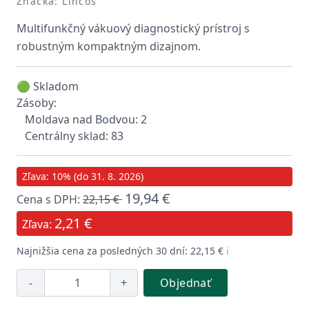
Značka: Lincos
Multifunkčný vákuový diagnostický prístroj s
robustným kompaktným dizajnom.
🟢 Skladom
Zásoby:
Moldava nad Bodvou: 2
Centrálny sklad: 83
Zľava: 10% (do 31. 8. 2026)
19,94 €
Cena s DPH:
22,15 €
2,21 €
Zľava:
Najnižšia cena za posledných 30 dní: 22,15 €
ℹ️
-
+
Objednať