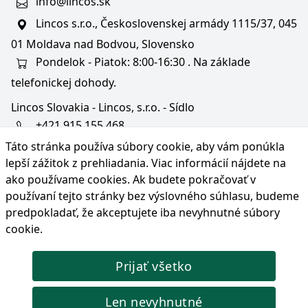
info@lincos.sk
Lincos s.r.o., Československej armády 1115/37, 045
01 Moldava nad Bodvou, Slovensko
Pondelok - Piatok: 8:00-16:30 . Na základe
telefonickej dohody.
Lincos Slovakia - Lincos, s.r.o. - Sídlo
+421 915 155 468
Táto stránka používa súbory cookie, aby vám ponúkla
+36/30 343 6714
lepší zážitok z prehliadania. Viac informácií nájdete na
bratislava@lincos.sk
ako používame cookies
. Ak budete pokračovať v
Lincos s.r.o., Rustaveliho 4, 831 06 Bratislava - m. č.
používaní tejto stránky bez výslovného súhlasu, budeme
Rača, Slovensko
predpokladať, že akceptujete iba nevyhnutné súbory
cookie.
Iba sídlo firmy
Prijať všetko
© Copyright 2026 Lincos s.r.o., všetky práva vyhradené.
Len nevyhnutné