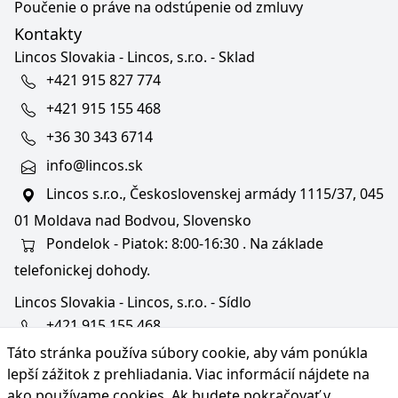
Poučenie o práve na odstúpenie od zmluvy
Kontakty
Lincos Slovakia - Lincos, s.r.o. - Sklad
+421 915 827 774
+421 915 155 468
+36 30 343 6714
info@lincos.sk
Lincos s.r.o., Československej armády 1115/37, 045
01 Moldava nad Bodvou, Slovensko
Pondelok - Piatok: 8:00-16:30 . Na základe
telefonickej dohody.
Lincos Slovakia - Lincos, s.r.o. - Sídlo
+421 915 155 468
Táto stránka používa súbory cookie, aby vám ponúkla
+36/30 343 6714
lepší zážitok z prehliadania. Viac informácií nájdete na
bratislava@lincos.sk
ako používame cookies
. Ak budete pokračovať v