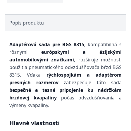
Popis produktu
Adaptérová sada pre BGS 8315
, kompatibilná s
rôznymi
európskymi a ázijskými
automobilovými značkami
, rozširuje možnosti
použitia pneumatického odvzdušňovača bŕzd BGS
8315. Vďaka
rýchlospojkám a adaptérom
presných rozmerov
zabezpečuje táto sada
bezpečné a tesné pripojenie ku nádržkám
brzdovej kvapaliny
počas odvzdušňovania a
výmeny kvapaliny.
Hlavné vlastnosti