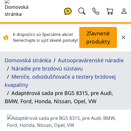
AI
Zľavnené
K dispozícii sú špeciálne akcie!
Nenechajte si ujsť skvelé ponuky!
produkty
Domovská stránka
Autoopravárenské náradie
Náradie pre brzdovú sústavu
Meniče, odvzdušňovače a testery brzdovej
kvapaliny
Adaptérová sada pre BGS 8315, pre Audi,
BMW, Ford, Honda, Nissan, Opel, VW