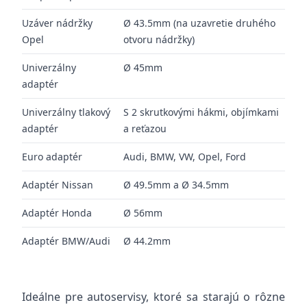
Uzáver nádržky
Ø 43.5mm (na uzavretie druhého
Opel
otvoru nádržky)
Univerzálny
Ø 45mm
adaptér
Univerzálny tlakový
S 2 skrutkovými hákmi, objímkami
adaptér
a reťazou
Euro adaptér
Audi, BMW, VW, Opel, Ford
Adaptér Nissan
Ø 49.5mm a Ø 34.5mm
Adaptér Honda
Ø 56mm
Adaptér BMW/Audi
Ø 44.2mm
Ideálne pre autoservisy, ktoré sa starajú o rôzne