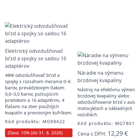
Elektrický odvzdušňovač
bŕzd a spojky so sadou 16
adaptérov
Náradie na výmenu
48W odvzdušňovač bŕzd a
brzdovej kvapaliny
spojky s rozsahom merania 0–6
barov, prevádzkovým tlakom
Nástroj na efektívnu výmenu
0,6–3,0 barov, pulzujúcim
brzdovej kvapaliny alebo
prietokom a 16 adaptérmi, 4
odvzdušňovanie bŕzd v autác
fľašami na zber použitých
motocykloch a nákladných
kvapalín a prenosným kufríkom.
vozidlách.
Kód produktu: MG98422
Kód produktu: MG78012
12,29 €
Zľava: 10% (do 31. 8. 2026)
Cena s DPH: