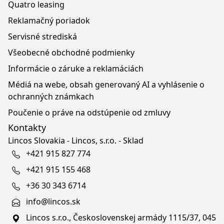
Quatro leasing
Reklamačný poriadok
Servisné strediská
Všeobecné obchodné podmienky
Informácie o záruke a reklamáciách
Médiá na webe, obsah generovaný AI a vyhlásenie o
ochranných známkach
Poučenie o práve na odstúpenie od zmluvy
Kontakty
Lincos Slovakia - Lincos, s.r.o. - Sklad
+421 915 827 774
+421 915 155 468
+36 30 343 6714
info@lincos.sk
Lincos s.r.o., Československej armády 1115/37, 045