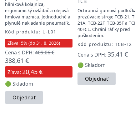
TCB
hliníková koľajnica,
ergonomický ovládač a olejová
Ochranná gumová podložka 
hmlová maznica. Jednoduché a
prezúvacie stroje TCB-21, TCB
plynulé nakladanie pneumatík.
21A, TCB-22F, TCB-35F a TCB-
40FCL. Chráni ráfiky pred
Kód produktu: U-L01
poškodením.
Zľava: 5% (do 31. 8. 2026)
Kód produktu: TCB-T2
Cena s DPH:
409,06 €
35,41 €
Cena s DPH:
388,61 €
🟢 Skladom
20,45 €
Zľava:
Objednať
🟢 Skladom
Objednať