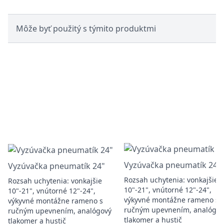
Môže byť použitý s týmito produktmi
Vyzúvačka pneumatík 24"
Vyzúvačka pneumatík 24"
Rozsah uchytenia: vonkajšie
Rozsah uchytenia: vonkajšie
10"-21", vnútorné 12"-24",
10"-21", vnútorné 12"-24",
výkyvné montážne rameno s
výkyvné montážne rameno s
ručným upevnením, analógov
ručným upevnením, analógový
tlakomer a hustič
tlakomer a hustič