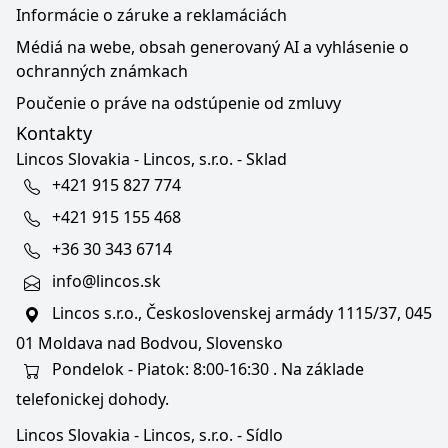
Informácie o záruke a reklamáciách
Médiá na webe, obsah generovaný AI a vyhlásenie o
ochranných známkach
Poučenie o práve na odstúpenie od zmluvy
Kontakty
Lincos Slovakia - Lincos, s.r.o. - Sklad
+421 915 827 774
+421 915 155 468
+36 30 343 6714
info@lincos.sk
Lincos s.r.o., Československej armády 1115/37, 045
01 Moldava nad Bodvou, Slovensko
Pondelok - Piatok: 8:00-16:30 . Na základe
telefonickej dohody.
Lincos Slovakia - Lincos, s.r.o. - Sídlo