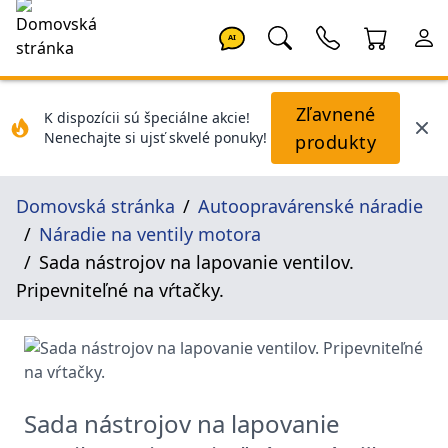
AI
Zľavnené
K dispozícii sú špeciálne akcie!
Nenechajte si ujsť skvelé ponuky!
produkty
Domovská stránka
Autoopravárenské náradie
Náradie na ventily motora
Sada nástrojov na lapovanie ventilov.
Pripevniteľné na vŕtačky.
Sada nástrojov na lapovanie