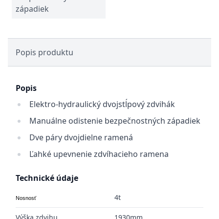
západiek
Popis produktu
Popis
Elektro-hydraulický dvojstĺpový zdvihák
Manuálne odistenie bezpečnostných západiek
Dve páry dvojdielne ramená
Ľahké upevnenie zdvíhacieho ramena
Technické údaje
4t
Nosnosť
Výška zdvihu
1930mm