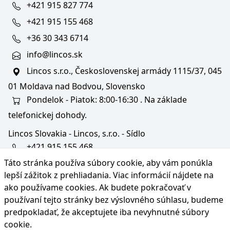
+421 915 827 774
+421 915 155 468
+36 30 343 6714
info@lincos.sk
Lincos s.r.o., Československej armády 1115/37, 045
01 Moldava nad Bodvou, Slovensko
Pondelok - Piatok: 8:00-16:30 . Na základe
telefonickej dohody.
Lincos Slovakia - Lincos, s.r.o. - Sídlo
+421 915 155 468
Táto stránka používa súbory cookie, aby vám ponúkla
+36/30 343 6714
lepší zážitok z prehliadania. Viac informácií nájdete na
bratislava@lincos.sk
ako používame cookies
. Ak budete pokračovať v
Lincos s.r.o., Rustaveliho 4, 831 06 Bratislava - m. č.
používaní tejto stránky bez výslovného súhlasu, budeme
Rača, Slovensko
predpokladať, že akceptujete iba nevyhnutné súbory
cookie.
Iba sídlo firmy