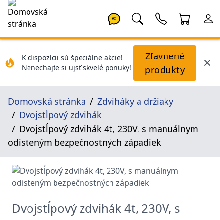
AI
Zľavnené
K dispozícii sú špeciálne akcie!
Nenechajte si ujsť skvelé ponuky!
produkty
Domovská stránka
Zdviháky a držiaky
Dvojstĺpový zdvihák
Dvojstĺpový zdvihák 4t, 230V, s manuálnym
odisteným bezpečnostných západiek
Dvojstĺpový zdvihák 4t, 230V, s