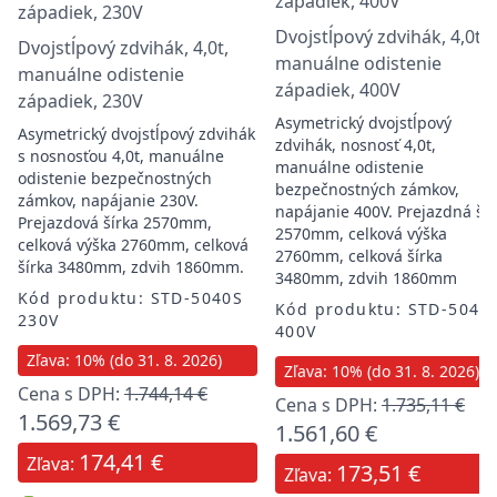
Dvojstĺpový zdvihák, 4,0t,
Dvojstĺpový zdvihák, 4,0t,
manuálne odistenie
manuálne odistenie
západiek, 400V
západiek, 230V
Asymetrický dvojstĺpový
Asymetrický dvojstĺpový zdvihák
zdvihák, nosnosť 4,0t,
s nosnosťou 4,0t, manuálne
manuálne odistenie
odistenie bezpečnostných
bezpečnostných zámkov,
zámkov, napájanie 230V.
napájanie 400V. Prejazdná šír
Prejazdová šírka 2570mm,
2570mm, celková výška
celková výška 2760mm, celková
2760mm, celková šírka
šírka 3480mm, zdvih 1860mm.
3480mm, zdvih 1860mm
Kód produktu: STD-5040S
Kód produktu: STD-5040
230V
400V
Zľava: 10% (do 31. 8. 2026)
Zľava: 10% (do 31. 8. 2026)
Cena s DPH:
1.744,14 €
Cena s DPH:
1.735,11 €
1.569,73 €
1.561,60 €
174,41 €
Zľava:
173,51 €
Zľava: