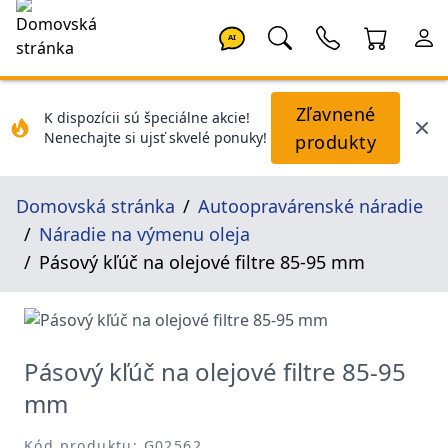
AI
Zľavnené
K dispozícii sú špeciálne akcie!
Nenechajte si ujsť skvelé ponuky!
produkty
Domovská stránka
Autoopravárenské náradie
Náradie na výmenu oleja
Pásový kľúč na olejové filtre 85-95 mm
Pásový kľúč na olejové filtre 85-95
mm
Kód produktu: G02562