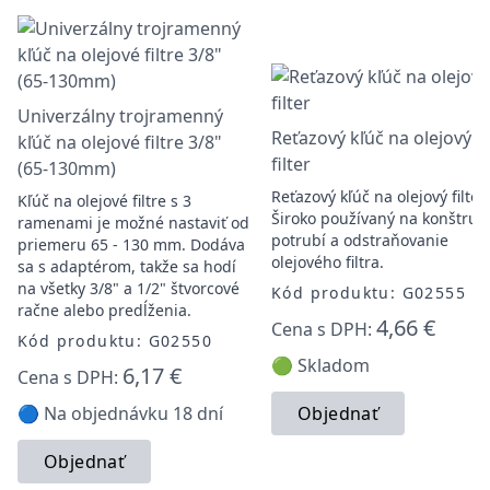
Univerzálny trojramenný
Reťazový kľúč na olejový
kľúč na olejové filtre 3/8"
filter
(65-130mm)
Reťazový kľúč na olejový filter.
Kľúč na olejové filtre s 3
Široko používaný na konštruk
ramenami je možné nastaviť od
potrubí a odstraňovanie
priemeru 65 - 130 mm. Dodáva
olejového filtra.
sa s adaptérom, takže sa hodí
na všetky 3/8" a 1/2" štvorcové
Kód produktu: G02555
račne alebo predĺženia.
4,66 €
Cena s DPH:
Kód produktu: G02550
🟢 Skladom
6,17 €
Cena s DPH:
🔵 Na objednávku 18 dní
Objednať
Objednať