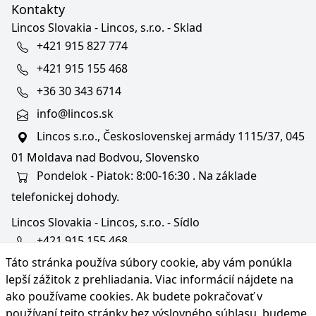
Kontakty
Lincos Slovakia - Lincos, s.r.o. - Sklad
+421 915 827 774
+421 915 155 468
+36 30 343 6714
info@lincos.sk
Lincos s.r.o., Československej armády 1115/37, 045
01 Moldava nad Bodvou, Slovensko
Pondelok - Piatok: 8:00-16:30 . Na základe
telefonickej dohody.
Lincos Slovakia - Lincos, s.r.o. - Sídlo
+421 915 155 468
Táto stránka používa súbory cookie, aby vám ponúkla
+36/30 343 6714
lepší zážitok z prehliadania. Viac informácií nájdete na
bratislava@lincos.sk
ako používame cookies
. Ak budete pokračovať v
Lincos s.r.o., Rustaveliho 4, 831 06 Bratislava - m. č.
používaní tejto stránky bez výslovného súhlasu, budeme