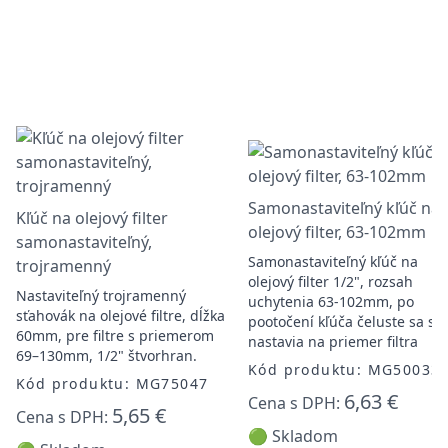
Samonastaviteľný kľúč na
Kľúč na olejový filter
olejový filter, 63-102mm
samonastaviteľný,
Samonastaviteľný kľúč na
trojramenný
olejový filter 1/2", rozsah
Nastaviteľný trojramenný
uchytenia 63-102mm, po
sťahovák na olejové filtre, dĺžka
pootočení kľúča čeluste sa s
60mm, pre filtre s priemerom
nastavia na priemer filtra
69–130mm, 1/2" štvorhran.
Kód produktu: MG50033
Kód produktu: MG75047
6,63 €
Cena s DPH:
5,65 €
Cena s DPH:
🟢 Skladom