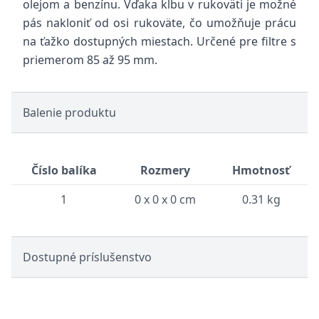
olejom a benzínu. Vďaka kĺbu v rukoväti je možné
pás nakloniť od osi rukoväte, čo umožňuje prácu
na ťažko dostupných miestach. Určené pre filtre s
priemerom 85 až 95 mm.
Balenie produktu
Číslo balíka
Rozmery
Hmotnosť
1
0 x 0 x 0 cm
0.31 kg
Dostupné príslušenstvo