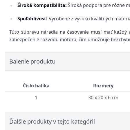
Široká kompatibilita:
Široká podpora pre rôzne mod
Spoľahlivosť:
Vyrobené z vysoko kvalitných materiál
Túto súpravu náradia na časovanie musí mať každý au
zabezpečenie rozvodu motora, čím umožňuje bezchybn
Balenie produktu
Číslo balíka
Rozmery
1
30 x 20 x 6 cm
Ďalšie produkty v tejto kategórii