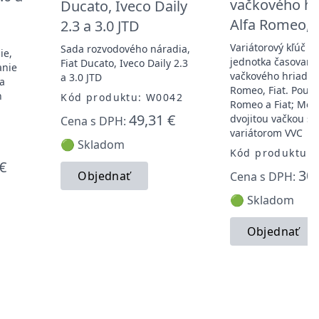
vačkového hr
Ducato, Iveco Daily
Alfa Romeo, F
2.3 a 3.0 JTD
Variátorový kľúč - 
Sada rozvodového náradia,
ie,
jednotka časovania
Fiat Ducato, Iveco Daily 2.3
anie
vačkového hriadeľa
a 3.0 JTD
 a
Romeo, Fiat. Použit
n
Kód produktu: W0042
Romeo a Fiat; Moto
49,31 €
dvojitou vačkou s
Cena s DPH:
variátorom VVC
🟢 Skladom
Kód produktu:
€
30,
Objednať
Cena s DPH:
🟢 Skladom
Objednať