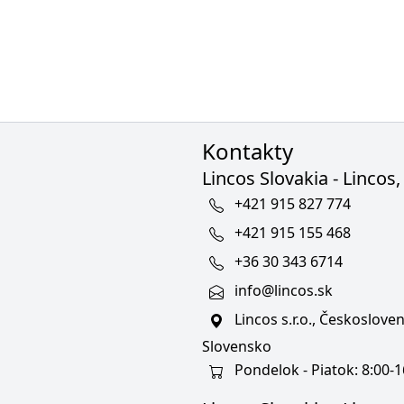
Kontakty
Lincos Slovakia - Lincos, 
+421 915 827 774
+421 915 155 468
+36 30 343 6714
info@lincos.sk
Lincos s.r.o., Českoslov
Slovensko
Pondelok - Piatok: 8:00-1