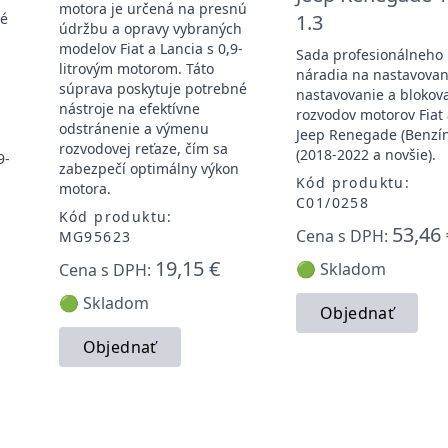
motora je určená na presnú
té
1.3
údržbu a opravy vybraných
modelov Fiat a Lancia s 0,9-
Sada profesionálneho
litrovým motorom. Táto
náradia na nastavovan
súprava poskytuje potrebné
nastavovanie a blokov
nástroje na efektívne
rozvodov motorov Fiat
odstránenie a výmenu
Jeep Renegade (Benzí
rozvodovej reťaze, čím sa
(2018-2022 a novšie).
9-
zabezpečí optimálny výkon
Kód produktu:
motora.
C01/0258
Kód produktu:
53,46 
Cena s DPH:
MG95623
19,15 €
🟢 Skladom
Cena s DPH:
🟢 Skladom
Objednať
Objednať