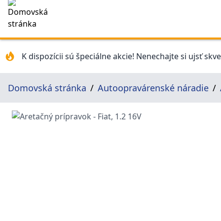
K dispozícii sú špeciálne akcie! Nenechajte si ujsť skv
Domovská stránka
Autoopravárenské náradie