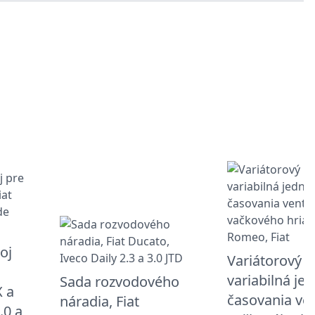
oj
Variátorový kľ
variabilná je
Sada rozvodového
X a
časovania ven
náradia, Fiat
.0 a