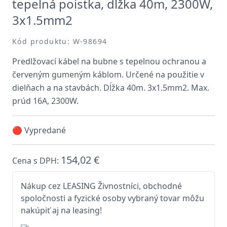
tepelná poistka, dĺžka 40m, 2300W,
3x1.5mm2
Kód produktu: W-98694
Predlžovací kábel na bubne s tepelnou ochranou a
červeným gumeným káblom. Určené na použitie v
dielňach a na stavbách. Dĺžka 40m. 3x1.5mm2. Max.
prúd 16A, 2300W.
🔴 Vypredané
154,02 €
Cena s DPH:
Nákup cez LEASING Živnostníci, obchodné
spoločnosti a fyzické osoby vybraný tovar môžu
nakúpiť aj na leasing!