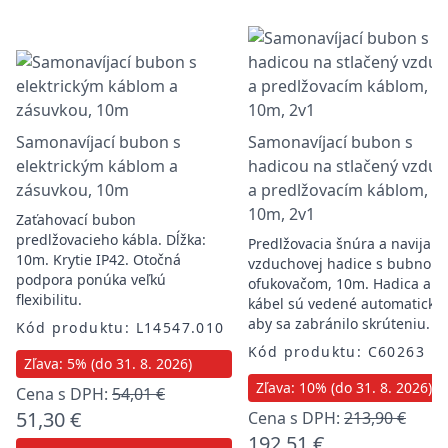
Samonavíjací bubon s
Samonavíjací bubon s
elektrickým káblom a
hadicou na stlačený vzduc
zásuvkou, 10m
a predlžovacím káblom,
10m, 2v1
Zaťahovací bubon
predlžovacieho kábla. Dĺžka:
Predlžovacia šnúra a navijak
10m. Krytie IP42. Otočná
vzduchovej hadice s bubnom 
podpora ponúka veľkú
ofukovačom, 10m. Hadica a
flexibilitu.
kábel sú vedené automaticky,
aby sa zabránilo skrúteniu.
Kód produktu: L14547.010
Kód produktu: C60263
Zľava: 5% (do 31. 8. 2026)
Zľava: 10% (do 31. 8. 2026)
Cena s DPH:
54,01 €
51,30 €
Cena s DPH:
213,90 €
192,51 €