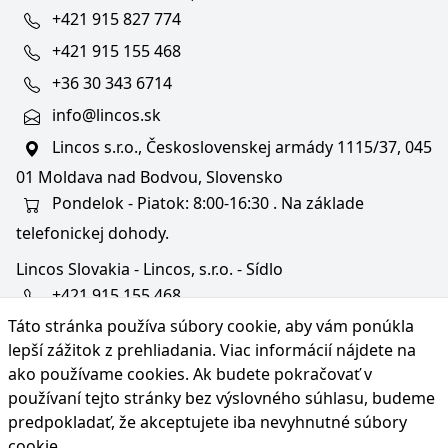
+421 915 827 774
+421 915 155 468
+36 30 343 6714
info@lincos.sk
Lincos s.r.o., Československej armády 1115/37, 045
01 Moldava nad Bodvou, Slovensko
Pondelok - Piatok: 8:00-16:30 . Na základe
telefonickej dohody.
Lincos Slovakia - Lincos, s.r.o. - Sídlo
+421 915 155 468
Táto stránka používa súbory cookie, aby vám ponúkla
+36/30 343 6714
lepší zážitok z prehliadania. Viac informácií nájdete na
bratislava@lincos.sk
ako používame cookies
. Ak budete pokračovať v
Lincos s.r.o., Rustaveliho 4, 831 06 Bratislava - m. č.
používaní tejto stránky bez výslovného súhlasu, budeme
Rača, Slovensko
predpokladať, že akceptujete iba nevyhnutné súbory
cookie.
Iba sídlo firmy