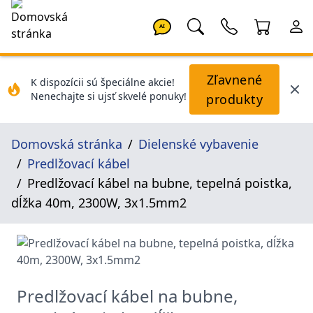
AI
Zľavnené
K dispozícii sú špeciálne akcie!
Nenechajte si ujsť skvelé ponuky!
produkty
Domovská stránka
Dielenské vybavenie
Predlžovací kábel
Predlžovací kábel na bubne, tepelná poistka,
dĺžka 40m, 2300W, 3x1.5mm2
Predlžovací kábel na bubne,