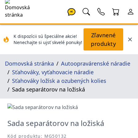
AI
Zľavnené
K dispozícii sú špeciálne akcie!
Nenechajte si ujsť skvelé ponuky!
produkty
Domovská stránka
Autoopravárenské náradie
Sťahováky, vyťahovacie náradie
Sťahováky ložísk a ozubených kolies
Sada separátorov na ložiská
Sada separátorov na ložiská
Kód produktu: MG50132