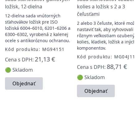
ložísk, 12-dielna
kolies a ložísk s 2 a 3
čeľusťami
12-dielna sada vnútorných
sťahovákov ložísk pre ISO
2 alebo 3 čeľuste, ktoré možn
ložiská 6004–6010, 6201–6206 a
nastaviť tak, aby vyhovovali
6300–6302, vyrobená z kalenej
rôznym veľkostiam ozubenýc
ocele s antikoróznou ochranou.
kolies, kladiek, ložísk a iných
komponentov.
Kód produktu: MG94151
Kód produktu: MG04J112
21,13 €
Cena s DPH:
88,71 €
Cena s DPH:
🟢 Skladom
🟢 Skladom
Objednať
Objednať