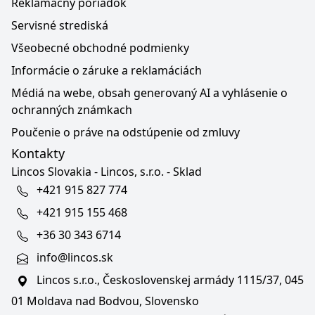
Reklamačný poriadok
Servisné strediská
Všeobecné obchodné podmienky
Informácie o záruke a reklamáciách
Médiá na webe, obsah generovaný AI a vyhlásenie o
ochranných známkach
Poučenie o práve na odstúpenie od zmluvy
Kontakty
Lincos Slovakia - Lincos, s.r.o. - Sklad
+421 915 827 774
+421 915 155 468
+36 30 343 6714
info@lincos.sk
Lincos s.r.o., Československej armády 1115/37, 045
01 Moldava nad Bodvou, Slovensko