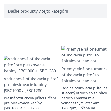
Ďalšie produkty v tejto kategórii
Priemyselná pneumatická
ofukovacia pištoľ so
Vzduchová ofukovacia pištoľ
špirálovou hadicou
pre pieskovacie kabíny
Odolná ofukovacia pištoľ na
JSBC1000 a JSBC1280
stlačený vzduch so špirálovou
Presná vzduchová pištoľ určená
hadicou 6mm×6m a
pre pieskovacie kabíny
voľnobežnými otáčkami
JSBC1000 a JSBC1280.
1200rpm, určená na