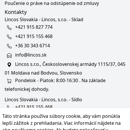
Poučenie o práve na odstúpenie od zmluvy
Kontakty
Lincos Slovakia - Lincos, s.r.o. - Sklad
+421 915 827 774
+421 915 155 468
+36 30 343 6714
info@lincos.sk
Lincos s.r.o., Československej armády 1115/37, 045
01 Moldava nad Bodvou, Slovensko
Pondelok - Piatok: 8:00-16:30 . Na základe
telefonickej dohody.
Lincos Slovakia - Lincos, s.r.o. - Sídlo
+421 915 155 468
Táto stránka používa súbory cookie, aby vám ponúkla
+36/30 343 6714
lepší zážitok z prehliadania. Viac informácií nájdete na
bratislava@lincos.sk