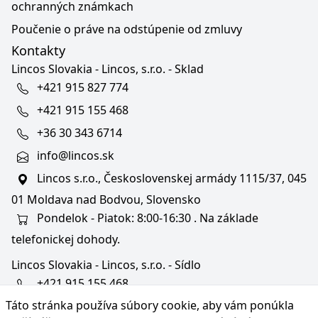
ochranných známkach
Poučenie o práve na odstúpenie od zmluvy
Kontakty
Lincos Slovakia - Lincos, s.r.o. - Sklad
+421 915 827 774
+421 915 155 468
+36 30 343 6714
info@lincos.sk
Lincos s.r.o., Československej armády 1115/37, 045
01 Moldava nad Bodvou, Slovensko
Pondelok - Piatok: 8:00-16:30 . Na základe
telefonickej dohody.
Lincos Slovakia - Lincos, s.r.o. - Sídlo
+421 915 155 468
Táto stránka používa súbory cookie, aby vám ponúkla
+36/30 343 6714