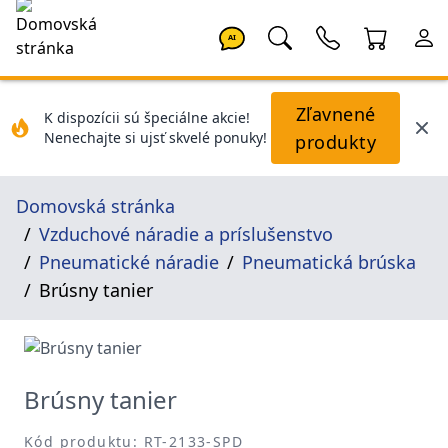
AI
Zľavnené
K dispozícii sú špeciálne akcie!
Nenechajte si ujsť skvelé ponuky!
produkty
Domovská stránka
Vzduchové náradie a príslušenstvo
Pneumatické náradie
Pneumatická brúska
Brúsny tanier
Brúsny tanier
Kód produktu: RT-2133-SPD