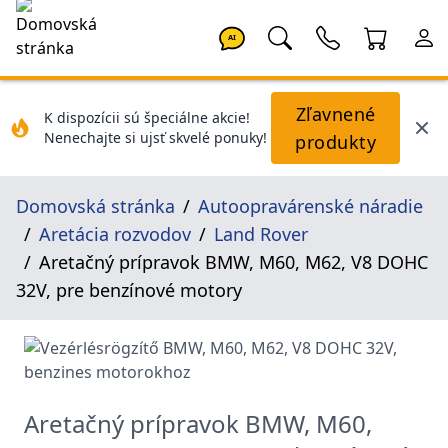
AI
Zľavnené
K dispozícii sú špeciálne akcie!
Nenechajte si ujsť skvelé ponuky!
produkty
Domovská stránka
Autoopravárenské náradie
Aretácia rozvodov
Land Rover
Aretačný prípravok BMW, M60, M62, V8 DOHC
32V, pre benzínové motory
Aretačný prípravok BMW, M60,