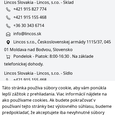
Lincos Slovakia - Lincos, s.r.o. - Sklad
+421 915 827 774
+421 915 155 468
+36 30 343 6714
info@lincos.sk
Lincos s.r.o., Československej armády 1115/37, 045
01 Moldava nad Bodvou, Slovensko
Pondelok - Piatok: 8:00-16:30 . Na základe
telefonickej dohody.
Lincos Slovakia - Lincos, s.r.o. - Sídlo
+421 915 155 468
Táto stránka používa súbory cookie, aby vám ponúkla
+36/30 343 6714
lepší zážitok z prehliadania. Viac informácií nájdete na
bratislava@lincos.sk
ako používame cookies
. Ak budete pokračovať v
Lincos s.r.o., Rustaveliho 4, 831 06 Bratislava - m. č.
používaní tejto stránky bez výslovného súhlasu, budeme
Rača, Slovensko
predpokladať, že akceptujete iba nevyhnutné súbory