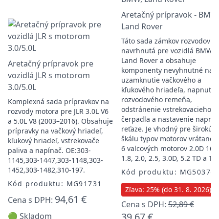
Aretačný prípravok - BMW
Land Rover
Táto sada zámkov rozvodov je
navrhnutá pre vozidlá BMW a
Land Rover a obsahuje
Aretačný prípravok pre
komponenty nevyhnutné na
vozidlá JLR s motorom
uzamknutie vačkového a
3.0/5.0L
kľukového hriadeľa, napnutie
rozvodového remeňa,
Komplexná sada prípravkov na
odstránenie vstrekovacieho
rozvody motora pre JLR 3.0L V6
čerpadla a nastavenie napnut
a 5.0L V8 (2003–2016). Obsahuje
reťaze. Je vhodný pre širokú
prípravky na vačkový hriadeľ,
škálu typov motorov vrátane 4
kľukový hriadeľ, vstrekovače
6 valcových motorov 2.0D 16V,
paliva a napínač. OE:303-
1.8, 2.0, 2.5, 3.0D, 5.2 TD a TD
1145,303-1447,303-1148,303-
1452,303-1482,310-197.
Kód produktu: MG50374
Kód produktu: MG91731
Zľava: 25% (do 31. 8. 2026)
94,61 €
Cena s DPH:
Cena s DPH:
52,89 €
39,67 €
🟢 Skladom