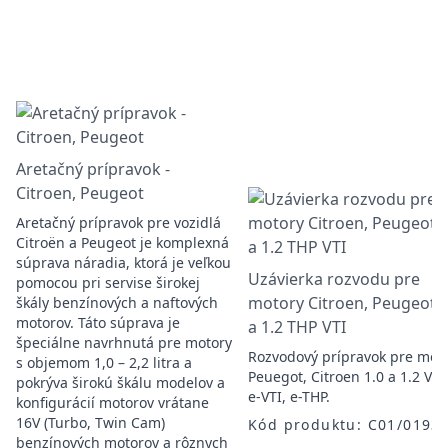
Aretačný prípravok -
Citroen, Peugeot
Aretačný prípravok pre vozidlá
Citroën a Peugeot je komplexná
súprava náradia, ktorá je veľkou
Uzávierka rozvodu pre
pomocou pri servise širokej
motory Citroen, Peugeot 1
škály benzínových a naftových
motorov. Táto súprava je
a 1.2 THP VTI
špeciálne navrhnutá pre motory
Rozvodový prípravok pre mot
s objemom 1,0 – 2,2 litra a
Peuegot, Citroen 1.0 a 1.2 VTI
pokrýva širokú škálu modelov a
e-VTI, e-THP.
konfigurácií motorov vrátane
16V (Turbo, Twin Cam)
Kód produktu: C01/0193
benzínových motorov a rôznych