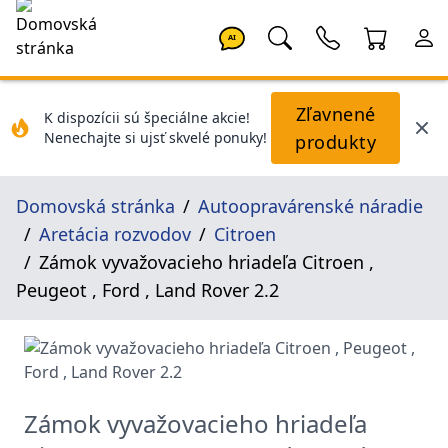
AI
Zľavnené
K dispozícii sú špeciálne akcie!
Nenechajte si ujsť skvelé ponuky!
produkty
Domovská stránka
Autoopravárenské náradie
Aretácia rozvodov
Citroen
Zámok vyvažovacieho hriadeľa Citroen ,
Peugeot , Ford , Land Rover 2.2
Zámok vyvažovacieho hriadeľa