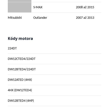
S-MAX
2008 až 2015
Mitsubishi
Outlander
2007 až 2013
Kódy motora
224DT
DW12CTED4/224DT
DW12BTED4/224DT
DW12ATED (4HX)
4HX (DW12TED4)
DW12BTED4 (4HP)