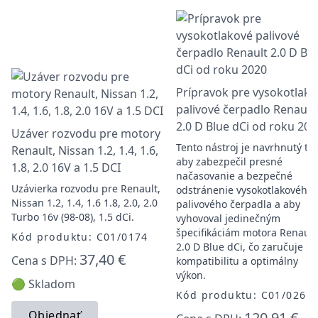
Prípravok pre vysokotlako
palivové čerpadlo Renault
2.0 D Blue dCi od roku 202
Uzáver rozvodu pre motory
Tento nástroj je navrhnutý tak
Renault, Nissan 1.2, 1.4, 1.6,
aby zabezpečil presné
1.8, 2.0 16V a 1.5 DCI
načasovanie a bezpečné
Uzávierka rozvodu pre Renault,
odstránenie vysokotlakového
Nissan 1.2, 1.4, 1.6 1.8, 2.0, 2.0
palivového čerpadla a aby
Turbo 16v (98-08), 1.5 dCi.
vyhovoval jedinečným
špecifikáciám motora Renault
Kód produktu: C01/0174
2.0 D Blue dCi, čo zaručuje
37,40 €
Cena s DPH:
kompatibilitu a optimálny
výkon.
🟢 Skladom
Kód produktu: C01/0261
Objednať
120,91 €