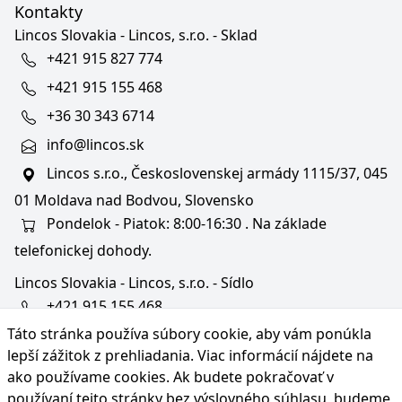
Kontakty
Lincos Slovakia - Lincos, s.r.o. - Sklad
+421 915 827 774
+421 915 155 468
+36 30 343 6714
info@lincos.sk
Lincos s.r.o., Československej armády 1115/37, 045
01 Moldava nad Bodvou, Slovensko
Pondelok - Piatok: 8:00-16:30 . Na základe
telefonickej dohody.
Lincos Slovakia - Lincos, s.r.o. - Sídlo
+421 915 155 468
Táto stránka používa súbory cookie, aby vám ponúkla
+36/30 343 6714
lepší zážitok z prehliadania. Viac informácií nájdete na
bratislava@lincos.sk
ako používame cookies
. Ak budete pokračovať v
Lincos s.r.o., Rustaveliho 4, 831 06 Bratislava - m. č.
používaní tejto stránky bez výslovného súhlasu, budeme