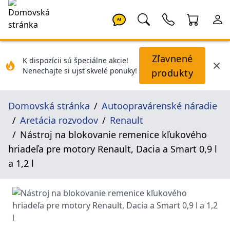
AI
Zľavnené
K dispozícii sú špeciálne akcie!
Nenechajte si ujsť skvelé ponuky!
produkty
Domovská stránka
Autoopravárenské náradie
Aretácia rozvodov
Renault
Nástroj na blokovanie remenice kľukového
hriadeľa pre motory Renault, Dacia a Smart 0,9 l
a 1,2 l