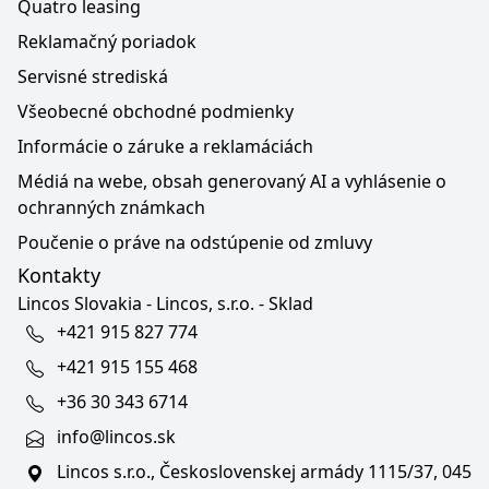
Quatro leasing
Reklamačný poriadok
Servisné strediská
Všeobecné obchodné podmienky
Informácie o záruke a reklamáciách
Médiá na webe, obsah generovaný AI a vyhlásenie o
ochranných známkach
Poučenie o práve na odstúpenie od zmluvy
Kontakty
Lincos Slovakia - Lincos, s.r.o. - Sklad
+421 915 827 774
+421 915 155 468
+36 30 343 6714
info@lincos.sk
Lincos s.r.o., Československej armády 1115/37, 045