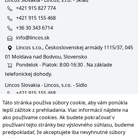
Lincos Slovakia - Lincos, s.r.o. - Sklad
+421 915 827 774
+421 915 155 468
+36 30 343 6714
info@lincos.sk
Lincos s.r.o., Československej armády 1115/37, 045
01 Moldava nad Bodvou, Slovensko
Pondelok - Piatok: 8:00-16:30 . Na základe
telefonickej dohody.
Lincos Slovakia - Lincos, s.r.o. - Sídlo
+421 915 155 468
Táto stránka používa súbory cookie, aby vám ponúkla
+36/30 343 6714
lepší zážitok z prehliadania. Viac informácií nájdete na
bratislava@lincos.sk
ako používame cookies
. Ak budete pokračovať v
Lincos s.r.o., Rustaveliho 4, 831 06 Bratislava - m. č.
používaní tejto stránky bez výslovného súhlasu, budeme
Rača, Slovensko
predpokladať, že akceptujete iba nevyhnutné súbory