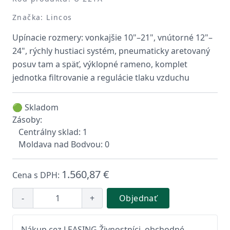
Značka: Lincos
Upínacie rozmery: vonkajšie 10"–21", vnútorné 12"–
24", rýchly hustiaci systém, pneumaticky aretovaný
posuv tam a späť, výklopné rameno, komplet
jednotka filtrovanie a regulácie tlaku vzduchu
🟢 Skladom
Zásoby:
Centrálny sklad: 1
Moldava nad Bodvou: 0
1.560,87 €
Cena s DPH:
-
+
Objednať
Nákup cez LEASING Živnostníci, obchodné