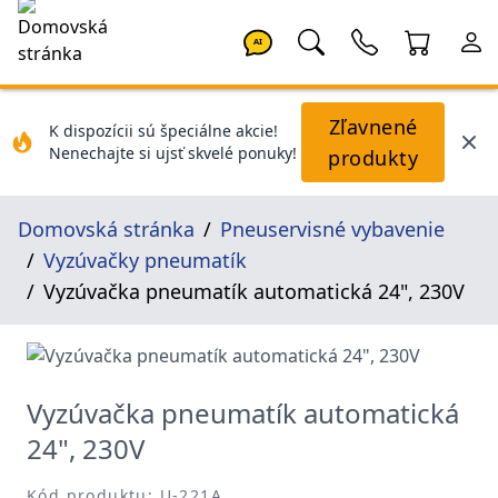
AI
Zľavnené
K dispozícii sú špeciálne akcie!
Nenechajte si ujsť skvelé ponuky!
produkty
Domovská stránka
Pneuservisné vybavenie
Vyzúvačky pneumatík
Vyzúvačka pneumatík automatická 24", 230V
Vyzúvačka pneumatík automatická
24", 230V
Kód produktu: U-221A