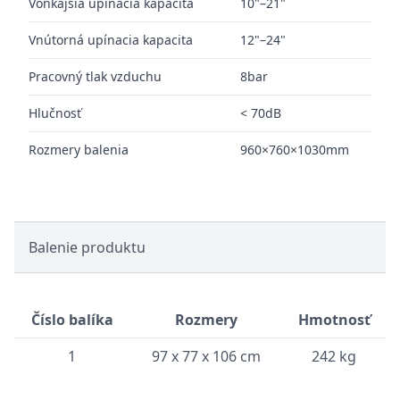
Vonkajšia upínacia kapacita
10"–21"
Vnútorná upínacia kapacita
12"–24"
Pracovný tlak vzduchu
8bar
Hlučnosť
< 70dB
Rozmery balenia
960×760×1030mm
Balenie produktu
Číslo balíka
Rozmery
Hmotnosť
1
97 x 77 x 106 cm
242 kg