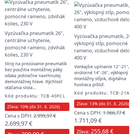
Vyzúvačka pneumatík 26",
Vyzúvačka pneumatík, 26"
centrálne uchytenie,
výklopný stĺp, pomocné
pomocné rameno, zdvihák
rameno, vzduchové delo,
kolies, 230 V
400 V
Stroj na prezúvanie pneumatík
Vonkajšie upínanie 12"-21",
bez použitia montážnej páky
vnútorné 14"-26", výklopný
vďaka jedinečne navrhnutej
montážny stĺpik, digitálna
demontážnej hlave. Rýchlosť
hustiaca pištoľ.
otáčania stola…
Kód produktu: TCB-21A
Kód produktu: TCB-40FCL
Zľava: 13% (do 31. 8. 2026)
Zľava: 10% (do 31. 8. 2026)
Cena s DPH:
1.966,77 €
Cena s DPH:
2.999,97 €
1.711,09 €
2.699,97 €
255,68 €
Zľava: