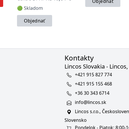
Objednať
🟢 Skladom
Objednať
Kontakty
Lincos Slovakia - Lincos, 
+421 915 827 774
+421 915 155 468
+36 30 343 6714
info@lincos.sk
Lincos s.r.o., Českoslov
Slovensko
Pondelok - Piatok: 8:00-1