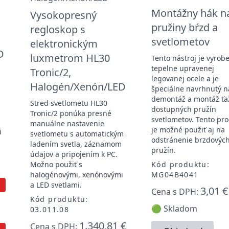
Montážny hák n
Vysokopresný
pružiny bŕzd a
regloskop s
svetlometov
elektronickým
D
luxmetrom HL30
Tento nástroj je vyrob
tepelne upravenej
Tronic/2,
legovanej ocele a je
Halogén/Xenón/LED
špeciálne navrhnutý n
demontáž a montáž ťa
Stred svetlometu HL30
dostupných pružín
Tronic/2 ponúka presné
svetlometov. Tento pr
manuálne nastavenie
je možné použiť aj na
i
svetlometu s automatickým
odstránenie brzdovýc
ladením svetla, záznamom
pružín.
údajov a pripojením k PC.
Možno použiť s
Kód produktu:
halogénovými, xenónovými
MG04B4041
a LED svetlami.
3,01 €
Cena s DPH:
Kód produktu:
🟢 Skladom
03.011.08
1.340,81 €
Cena s DPH: