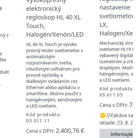
nastavenie
a
elektronický
svetlometov 
regloskop HL 40 XL
LX,
Touch,
Halogen/Xen
Halogén/Xenón/LED
ený z
Mechanický stredo
HL 40 XL Touch je vysoko
svetlomet HL19 D 
presný tester svetlometov s
a
vybavený digitáln
automatickým
žko
luxmetrom a zrka
rozpoznávaním svetla,
displejom. Možno 
intuitívnym softvérom pre
odukt
halogénovými, xe
presné výsledky a
a LED svetlami.
diaľkovým ovládaním cez
h
Ethernet alebo aplikáciu v
Kód produktu:
smartfóne. Možno použiť s
03.011.05
halogénovými, xenónovými
746
Cena s DPH:
a LED svetlami.
Kód produktu:
🟡 Očakáva sa n
03.011.11
sklade: 23. 8. 20
2.400,76 €
Cena s DPH:
Informujte m