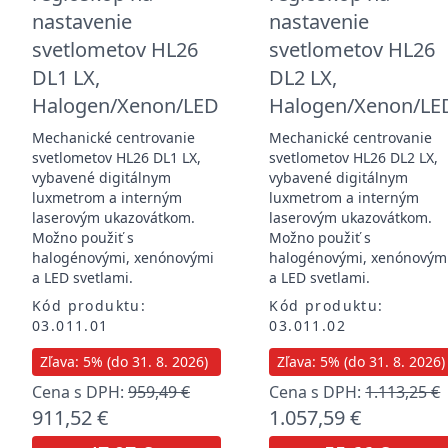
nastavenie
nastavenie
svetlometov HL26
svetlometov HL26
DL1 LX,
DL2 LX,
Halogen/Xenon/LED
Halogen/Xenon/LE
Mechanické centrovanie
Mechanické centrovanie
svetlometov HL26 DL1 LX,
svetlometov HL26 DL2 LX,
vybavené digitálnym
vybavené digitálnym
luxmetrom a interným
luxmetrom a interným
laserovým ukazovátkom.
laserovým ukazovátkom.
Možno použiť s
Možno použiť s
halogénovými, xenónovými
halogénovými, xenónovým
a LED svetlami.
a LED svetlami.
Kód produktu:
Kód produktu:
03.011.01
03.011.02
Zľava: 5% (do 31. 8. 2026)
Zľava: 5% (do 31. 8. 2026)
Cena s DPH:
959,49 €
Cena s DPH:
1.113,25 €
911,52 €
1.057,59 €