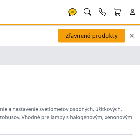
AI
Zľavnené produkty
ie a nastavenie svetlometov osobných, úžitkových,
autobusov. Vhodné pre lampy s halogénovým, xenonovým