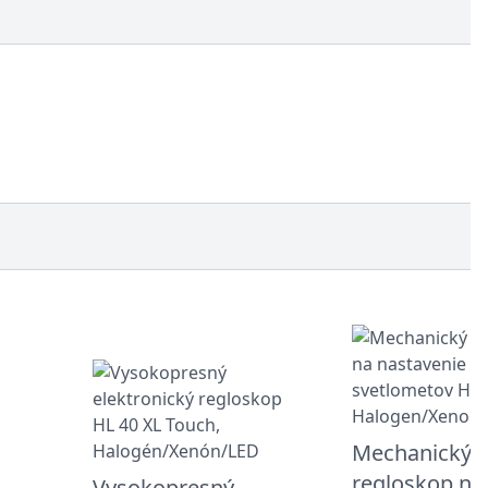
Mechanický
regloskop na
Vysokopresný