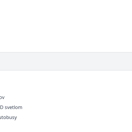
ov
ED svetlom
autobusy