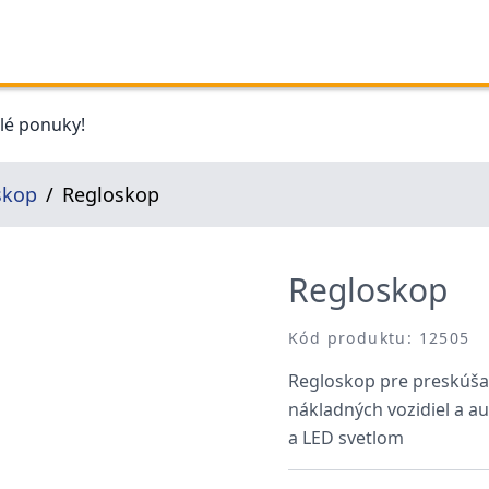
elé ponuky!
skop
Regloskop
Regloskop
Kód produktu: 12505
Regloskop pre preskúšan
nákladných vozidiel a 
a LED svetlom