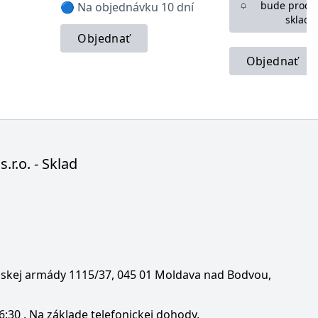
bude produ
🔵 Na objednávku 10 dní
sklade
Objednať
Objednať
s.r.o. - Sklad
enskej armády 1115/37, 045 01 Moldava nad Bodvou,
6:30 . Na základe telefonickej dohody.