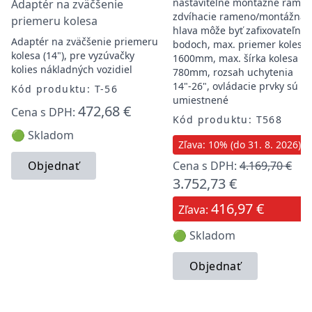
nastaviteľné montážne ramen
Adaptér na zväčšenie
zdvíhacie rameno/montážna
priemeru kolesa
hlava môže byť zafixovateľné 
Adaptér na zväčšenie priemeru
bodoch, max. priemer kolesa
kolesa (14"), pre vyzúvačky
1600mm, max. šírka kolesa
kolies nákladných vozidiel
780mm, rozsah uchytenia
14"-26", ovládacie prvky sú
Kód produktu: T-56
umiestnené
472,68 €
Cena s DPH:
Kód produktu: T568
🟢 Skladom
Zľava: 10% (do 31. 8. 2026)
Objednať
Cena s DPH:
4.169,70 €
3.752,73 €
416,97 €
Zľava:
🟢 Skladom
Objednať