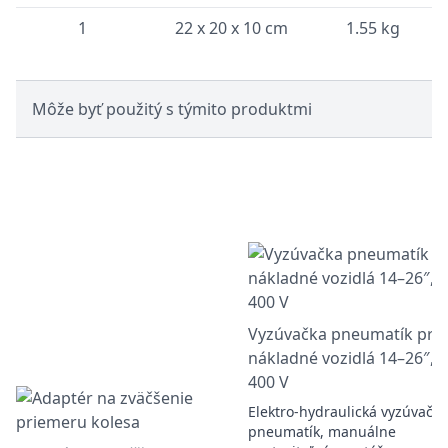
1
22 x 20 x 10 cm
1.55 kg
Môže byť použitý s týmito produktmi
Vyzúvačka pneumatík pre
nákladné vozidlá 14–26″,
400 V
Elektro-hydraulická vyzúvačka
pneumatík, manuálne