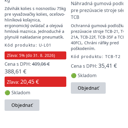
kg
Náhradná gumová podlož
Zdvihák kolies s nosnosťou 75kg
pre prezúvacie stroje séri
pre vyvažovačky kolies, oceľovo-
TCB
hliníková koľajnica,
ergonomický ovládač a olejová
Ochranná gumová podložka 
hmlová maznica. Jednoduché a
prezúvacie stroje TCB-21, TCB
plynulé nakladanie pneumatík.
21A, TCB-22F, TCB-35F a TCB-
40FCL. Chráni ráfiky pred
Kód produktu: U-L01
poškodením.
Zľava: 5% (do 31. 8. 2026)
Kód produktu: TCB-T2
Cena s DPH:
409,06 €
35,41 €
Cena s DPH:
388,61 €
🟢 Skladom
20,45 €
Zľava:
Objednať
🟢 Skladom
Objednať