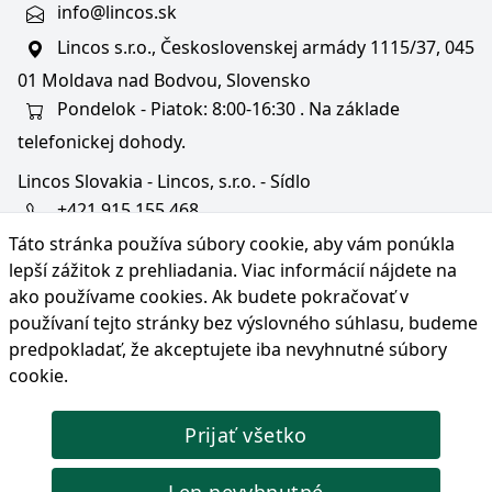
info@lincos.sk
Lincos s.r.o., Československej armády 1115/37, 045
01 Moldava nad Bodvou, Slovensko
Pondelok - Piatok: 8:00-16:30 . Na základe
telefonickej dohody.
Lincos Slovakia - Lincos, s.r.o. - Sídlo
+421 915 155 468
Táto stránka používa súbory cookie, aby vám ponúkla
+36/30 343 6714
lepší zážitok z prehliadania. Viac informácií nájdete na
bratislava@lincos.sk
ako používame cookies
. Ak budete pokračovať v
Lincos s.r.o., Rustaveliho 4, 831 06 Bratislava - m. č.
používaní tejto stránky bez výslovného súhlasu, budeme
Rača, Slovensko
predpokladať, že akceptujete iba nevyhnutné súbory
cookie.
Iba sídlo firmy
Prijať všetko
© Copyright 2026 Lincos s.r.o., všetky práva vyhradené.