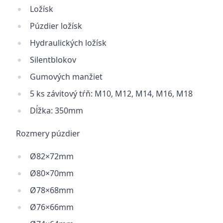
Ložísk
Púzdier ložísk
Hydraulických ložísk
Silentblokov
Gumových manžiet
5 ks závitový tŕň: M10, M12, M14, M16, M18
Dĺžka: 350mm
Rozmery púzdier
Ø82×72mm
Ø80×70mm
Ø78×68mm
Ø76×66mm