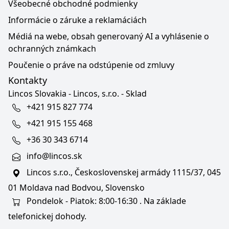
Všeobecné obchodné podmienky
Informácie o záruke a reklamáciách
Médiá na webe, obsah generovaný AI a vyhlásenie o
ochranných známkach
Poučenie o práve na odstúpenie od zmluvy
Kontakty
Lincos Slovakia - Lincos, s.r.o. - Sklad
+421 915 827 774
+421 915 155 468
+36 30 343 6714
info@lincos.sk
Lincos s.r.o., Československej armády 1115/37, 045
01 Moldava nad Bodvou, Slovensko
Pondelok - Piatok: 8:00-16:30 . Na základe
telefonickej dohody.