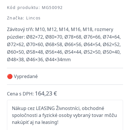
Kód produktu: MG50092
Značka: Lincos
Závitový tŕň: M10, M12, M14, M16, M18, rozmery
púzdier: Ø82×72, Ø80×70, Ø78×68, Ø76×66, Ø74×64,
Ø72×62, Ø70×60, Ø68×58, Ø66×56, Ø64×54, Ø62×52,
Ø60×50, Ø58×48, Ø56×46, Ø54×44, Ø52×50, Ø50×40,
Ø48×38, Ø46×36, Ø44×34mm
🔴 Vypredané
164,23 €
Cena s DPH:
Nákup cez LEASING Živnostníci, obchodné
spoločnosti a fyzické osoby vybraný tovar môžu
nakúpiť aj na leasing!