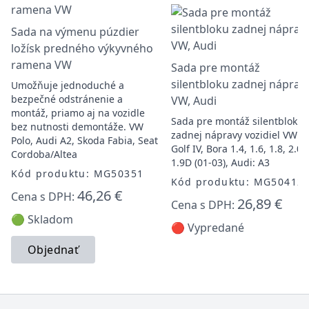
Sada na výmenu púzdier
ložísk predného výkyvného
ramena VW
Sada pre montáž
silentbloku zadnej nápravy
Umožňuje jednoduché a
bezpečné odstránenie a
VW, Audi
montáž, priamo aj na vozidle
Sada pre montáž silentbloku
bez nutnosti demontáže. VW
zadnej nápravy vozidiel VW:
Polo, Audi A2, Skoda Fabia, Seat
Golf IV, Bora 1.4, 1.6, 1.8, 2.0,
Cordoba/Altea
1.9D (01-03), Audi: A3
Kód produktu: MG50351
Kód produktu: MG50412
46,26 €
Cena s DPH:
26,89 €
Cena s DPH:
🟢 Skladom
🔴 Vypredané
Objednať