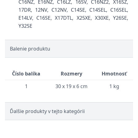
C16NZ, E16NZ, C16LZ, 16SV, C16NZ2, X16SZ,
17DR, 12NV, C12NV, C14SE, C14SEL, C16SEL,
E14LV, C16SE, X17DTL, X25XE, X30XE, Y26SE,
Y32SE
Balenie produktu
Číslo balíka
Rozmery
Hmotnosť
1
30 x 19 x 6 cm
1 kg
Ďalšie produkty v tejto kategórii