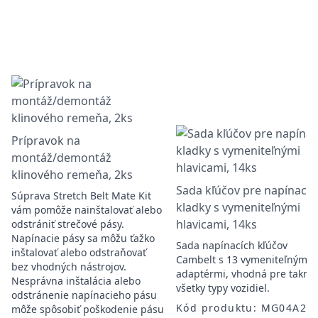
Prípravok na
montáž/demontáž
klinového remeňa, 2ks
Sada kľúčov pre napínacie
Súprava Stretch Belt Mate Kit
kladky s vymeniteľnými
vám pomôže nainštalovať alebo
hlavicami, 14ks
odstrániť strečové pásy.
Napínacie pásy sa môžu ťažko
Sada napínacích kľúčov
inštalovať alebo odstraňovať
Cambelt s 13 vymeniteľnými
bez vhodných nástrojov.
adaptérmi, vhodná pre takme
Nesprávna inštalácia alebo
všetky typy vozidiel.
odstránenie napínacieho pásu
Kód produktu: MG04A23
môže spôsobiť poškodenie pásu