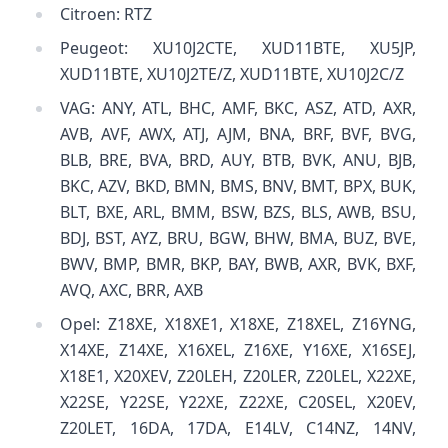
Citroen: RTZ
Peugeot: XU10J2CTE, XUD11BTE, XU5JP,
XUD11BTE, XU10J2TE/Z, XUD11BTE, XU10J2C/Z
VAG: ANY, ATL, BHC, AMF, BKC, ASZ, ATD, AXR,
AVB, AVF, AWX, ATJ, AJM, BNA, BRF, BVF, BVG,
BLB, BRE, BVA, BRD, AUY, BTB, BVK, ANU, BJB,
BKC, AZV, BKD, BMN, BMS, BNV, BMT, BPX, BUK,
BLT, BXE, ARL, BMM, BSW, BZS, BLS, AWB, BSU,
BDJ, BST, AYZ, BRU, BGW, BHW, BMA, BUZ, BVE,
BWV, BMP, BMR, BKP, BAY, BWB, AXR, BVK, BXF,
AVQ, AXC, BRR, AXB
Opel: Z18XE, X18XE1, X18XE, Z18XEL, Z16YNG,
X14XE, Z14XE, X16XEL, Z16XE, Y16XE, X16SEJ,
X18E1, X20XEV, Z20LEH, Z20LER, Z20LEL, X22XE,
X22SE, Y22SE, Y22XE, Z22XE, C20SEL, X20EV,
Z20LET, 16DA, 17DA, E14LV, C14NZ, 14NV,