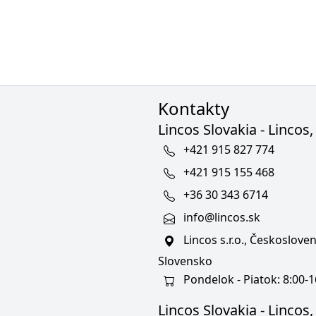
Kontakty
Lincos Slovakia - Lincos, 
+421 915 827 774
+421 915 155 468
+36 30 343 6714
info@lincos.sk
Lincos s.r.o., Českoslov
Slovensko
Pondelok - Piatok: 8:00-1
Lincos Slovakia - Lincos, s