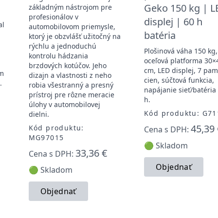
Geko 150 kg | L
základným nástrojom pre
profesionálov v
displej | 60 h
al
automobilovom priemysle,
batéria
ktorý je obzvlášť užitočný na
rýchlu a jednoduchú
Plošinová váha 150 kg,
kontrolu hádzania
oceľová platforma 30×
brzdových kotúčov. Jeho
cm, LED displej, 7 pam
ím
dizajn a vlastnosti z neho
cien, súčtová funkcia,
.
robia všestranný a presný
napájanie sieť/batéria
prístroj pre rôzne meracie
h.
úlohy v automobilovej
Kód produktu: G71
dielni.
45,39 
Kód produktu:
Cena s DPH:
MG97015
🟢 Skladom
33,36 €
Cena s DPH:
Objednať
🟢 Skladom
Objednať