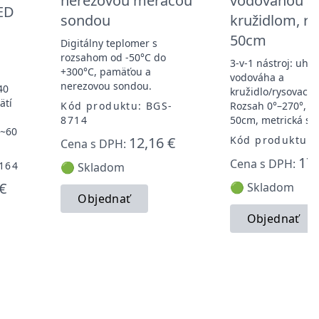
nerezovou meracou
vodováhou a
ED
sondou
kružidlom, r
50cm
Digitálny teplomer s
rozsahom od -50°C do
3-v-1 nástroj: uhlo
+300°C, pamäťou a
vodováha a
nerezovou sondou.
40
kružidlo/rysovacie 
ätí
Kód produktu: BGS-
Rozsah 0°–270°, 
8714
50cm, metrická st
 ~60
12,16 €
Kód produktu: 
Cena s DPH:
17,
Cena s DPH:
164
🟢 Skladom
€
🟢 Skladom
Objednať
Objednať