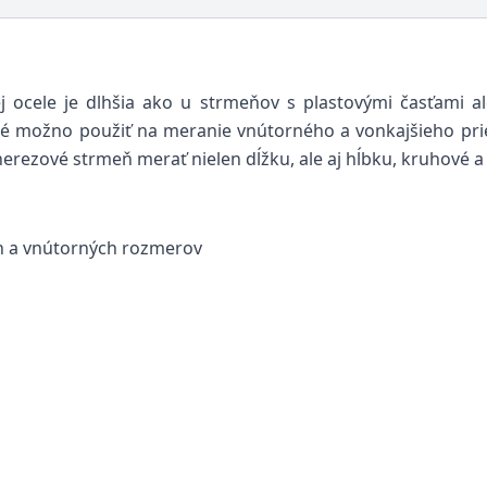
j ocele je dlhšia ako u strmeňov s plastovými časťami al
ré možno použiť na meranie vnútorného a vonkajšieho pri
erezové strmeň merať nielen dĺžku, ale aj hĺbku, kruhové a
ch a vnútorných rozmerov