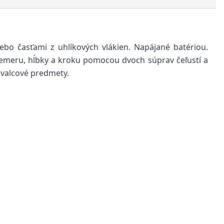
ebo časťami z uhlíkových vlákien. Napájané batériou.
emeru, hĺbky a kroku pomocou dvoch súprav čeľustí a
 valcové predmety.