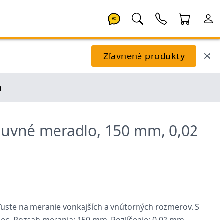
AI
Zľavnené produkty
m
suvné meradlo, 150 mm, 0,02
ľuste na meranie vonkajších a vnútorných rozmerov. S
ec. Rozsah merania: 150 mm. Rozlíšenie: 0,02 mm.