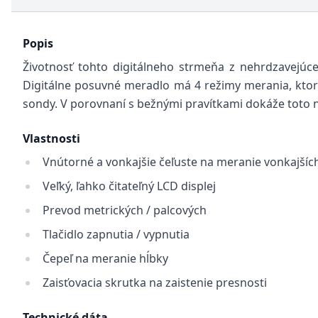
Popis
Životnosť tohto digitálneho strmeňa z nehrdzavejúce
Digitálne posuvné meradlo má 4 režimy merania, kto
sondy. V porovnaní s bežnými pravítkami dokáže toto n
Vlastnosti
Vnútorné a vonkajšie čeľuste na meranie vonkajší
Veľký, ľahko čitateľný LCD displej
Prevod metrických / palcových
Tlačidlo zapnutia / vypnutia
Čepeľ na meranie hĺbky
Zaisťovacia skrutka na zaistenie presnosti
Technické dáta