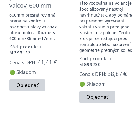
Táto vodováha na volant je
valcov, 600 mm
špecializovaný nástroj
600mm presná rovinná
navrhnutý tak, aby pomáh
hrana na kontrolu
pri presnom vyrovnaní
rovinnosti hlavy valcov a
volantu vozidla pred jeho
bloku motora. Rozmery:
zaistením v polohe. Tento
600mm×36mm×17mm.
krok je rozhodujúci pred
kontrolou alebo nastaven
Kód produktu:
geometrie predných kolies
MG95152
Kód produktu:
41,41 €
Cena s DPH:
MG99230
🟢 Skladom
38,87 €
Cena s DPH:
🟢 Skladom
Objednať
Objednať