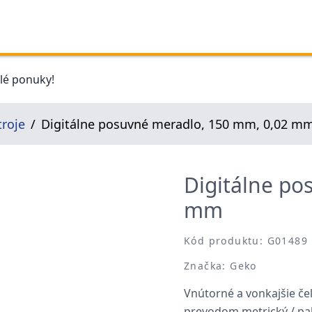
elé ponuky!
troje
Digitálne posuvné meradlo, 150 mm, 0,02 m
Digitálne po
mm
Kód produktu: G01489
Značka: Geko
Vnútorné a vonkajšie če
prevodom metrický / pal