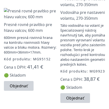
Vodováha pre nastavenie
volantu, 270-350mm
Presné rovné pravítko pre
Táto vodováha na volant je
hlavu valcov, 600 mm
špecializovaný nástroj
navrhnutý tak, aby pomáhal p
600mm presná rovinná hrana
presnom vyrovnaní volantu
na kontrolu rovinnosti hlavy
vozidla pred jeho zaistením v
valcov a bloku motora. Rozmery:
polohe. Tento krok je
600mm×36mm×17mm.
rozhodujúci pred kontrolou
Kód produktu: MG95152
alebo nastavením geometrie
predných kolies.
41,41 €
Cena s DPH:
Kód produktu: MG99230
🟢 Skladom
38,87 €
Cena s DPH:
Objednať
🟢 Skladom
Objednať