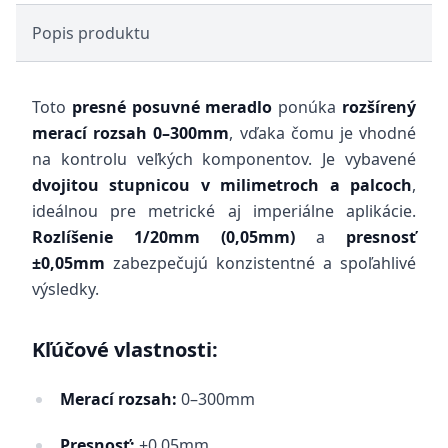
Popis produktu
Toto
presné posuvné meradlo
ponúka
rozšírený
merací rozsah 0–300mm
, vďaka čomu je vhodné
na kontrolu veľkých komponentov. Je vybavené
dvojitou stupnicou v milimetroch a palcoch
,
ideálnou pre metrické aj imperiálne aplikácie.
Rozlíšenie 1/20mm (0,05mm)
a
presnosť
±0,05mm
zabezpečujú konzistentné a spoľahlivé
výsledky.
Kľúčové vlastnosti:
Merací rozsah:
0–300mm
Presnosť:
±0,05mm