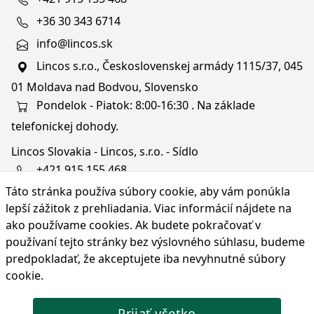
+36 30 343 6714
info@lincos.sk
Lincos s.r.o., Československej armády 1115/37, 045
01 Moldava nad Bodvou, Slovensko
Pondelok - Piatok: 8:00-16:30 . Na základe
telefonickej dohody.
Lincos Slovakia - Lincos, s.r.o. - Sídlo
+421 915 155 468
Táto stránka používa súbory cookie, aby vám ponúkla
+36/30 343 6714
lepší zážitok z prehliadania. Viac informácií nájdete na
bratislava@lincos.sk
ako používame cookies
. Ak budete pokračovať v
Lincos s.r.o., Rustaveliho 4, 831 06 Bratislava - m. č.
používaní tejto stránky bez výslovného súhlasu, budeme
Rača, Slovensko
predpokladať, že akceptujete iba nevyhnutné súbory
cookie.
Iba sídlo firmy
Prijať všetko