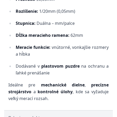
Rozlíšenie:
1/20mm (0,05mm)
Stupnica:
Duálna – mm/palce
Dĺžka meracieho ramena:
62mm
Meracie funkcie:
vnútorné, vonkajšie rozmery
a hĺbka
Dodávané v
plastovom puzdre
na ochranu a
ľahké prenášanie
Ideálne pre
mechanické dielne
,
precízne
strojárstvo
a
kontrolné úlohy
, kde sa vyžaduje
veľký merací rozsah.