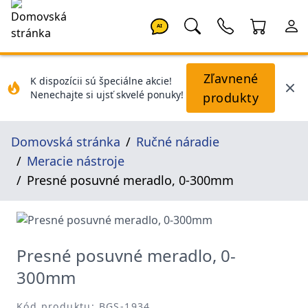
AI
Zľavnené
K dispozícii sú špeciálne akcie!
Nenechajte si ujsť skvelé ponuky!
produkty
Domovská stránka
Ručné náradie
Meracie nástroje
Presné posuvné meradlo, 0-300mm
Presné posuvné meradlo, 0-
300mm
Kód produktu: BGS-1934