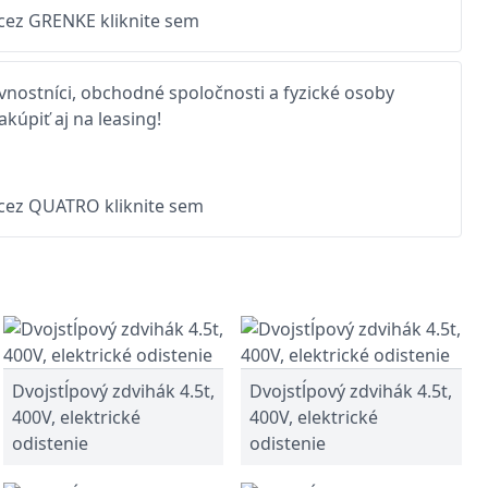
 cez GRENKE kliknite sem
nostníci, obchodné spoločnosti a fyzické osoby
kúpiť aj na leasing!
 cez QUATRO kliknite sem
Dvojstĺpový zdvihák 4.5t,
Dvojstĺpový zdvihák 4.5t,
400V, elektrické
400V, elektrické
odistenie
odistenie