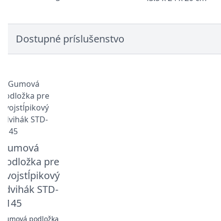
Dostupné príslušenstvo
Gumová
podložka pre
dvojstĺpikový
zdvihák STD-
5145
Gumová podložka