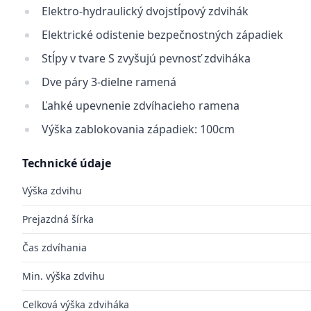
Elektro-hydraulický dvojstĺpový zdvihák
Elektrické odistenie bezpečnostných západiek
Stĺpy v tvare S zvyšujú pevnosť zdviháka
Dve páry 3-dielne ramená
Ľahké upevnenie zdvíhacieho ramena
Výška zablokovania západiek: 100cm
Technické údaje
Výška zdvihu
Prejazdná šírka
Čas zdvíhania
Min. výška zdvihu
Celková výška zdviháka