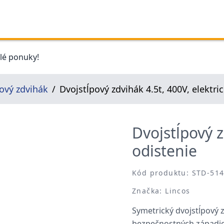
elé ponuky!
ový zdvihák
Dvojstĺpový zdvihák 4.5t, 400V, elektri
Dvojstĺpový z
odistenie
Kód produktu: STD-51
Značka: Lincos
Symetrický dvojstĺpový z
bezpečnostných západie