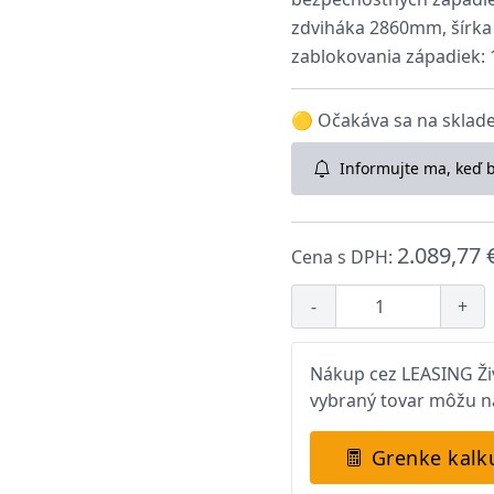
zdviháka 2860mm, šírka
zablokovania západiek:
🟡 Očakáva sa na sklade:
Informujte ma, keď 
2.089,77 
Cena s DPH:
-
+
Nákup cez LEASING Živ
vybraný tovar môžu na
Grenke kalk