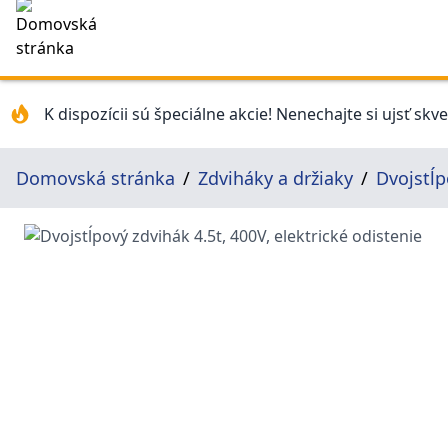
K dispozícii sú špeciálne akcie! Nenechajte si ujsť skv
Domovská stránka
Zdviháky a držiaky
Dvojstĺp