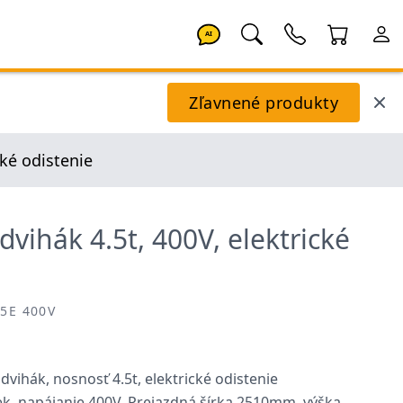
AI
Zľavnené produkty
cké odistenie
dvihák 4.5t, 400V, elektrické
45E 400V
dvihák, nosnosť 4.5t, elektrické odistenie
k, napájanie 400V. Prejazdná šírka 2510mm, výška