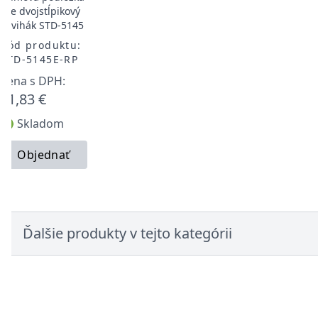
pre dvojstĺpikový
zdvihák STD-5145
Kód produktu:
STD-5145E-RP
Cena s DPH:
11,83 €
🟢 Skladom
Objednať
Ďalšie produkty v tejto kategórii