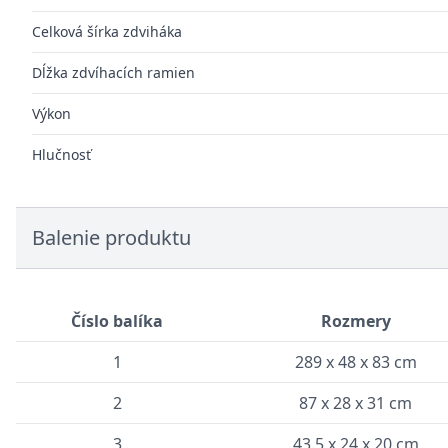
Celková šírka zdviháka
Dĺžka zdvíhacích ramien
Výkon
Hlučnosť
Balenie produktu
Číslo balíka
Rozmery
1
289 x 48 x 83 cm
2
87 x 28 x 31 cm
3
43.5 x 24 x 20 cm