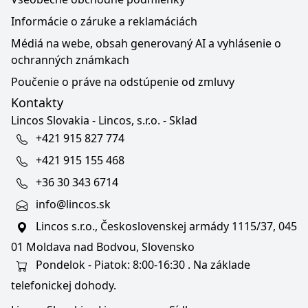
Informácie o záruke a reklamáciách
Médiá na webe, obsah generovaný AI a vyhlásenie o
ochranných známkach
Poučenie o práve na odstúpenie od zmluvy
Kontakty
Lincos Slovakia - Lincos, s.r.o. - Sklad
+421 915 827 774
+421 915 155 468
+36 30 343 6714
info@lincos.sk
Lincos s.r.o., Československej armády 1115/37, 045
01 Moldava nad Bodvou, Slovensko
Pondelok - Piatok: 8:00-16:30 . Na základe
telefonickej dohody.