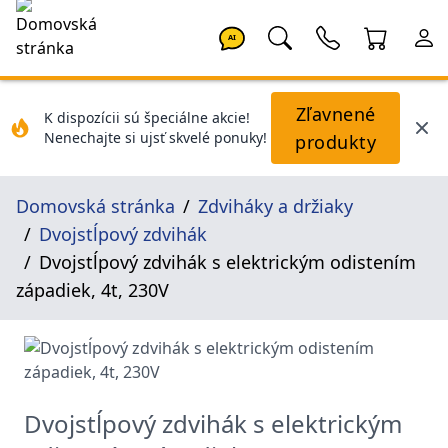
AI
Zľavnené
K dispozícii sú špeciálne akcie!
Nenechajte si ujsť skvelé ponuky!
produkty
Domovská stránka
Zdviháky a držiaky
Dvojstĺpový zdvihák
Dvojstĺpový zdvihák s elektrickým odistením
západiek, 4t, 230V
Dvojstĺpový zdvihák s elektrickým