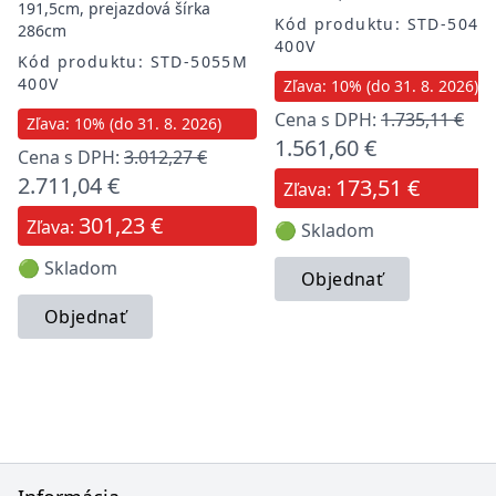
191,5cm, prejazdová šírka
Kód produktu: STD-5040
286cm
400V
Kód produktu: STD-5055M
400V
Zľava: 10% (do 31. 8. 2026)
Cena s DPH:
1.735,11 €
Zľava: 10% (do 31. 8. 2026)
1.561,60 €
Cena s DPH:
3.012,27 €
2.711,04 €
173,51 €
Zľava:
301,23 €
Zľava:
🟢 Skladom
🟢 Skladom
Objednať
Objednať