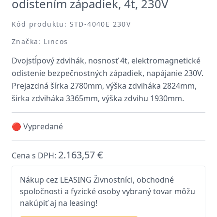
odistením západiek, 4t, 230V
Kód produktu: STD-4040E 230V
Značka: Lincos
Dvojstĺpový zdvihák, nosnosť 4t, elektromagnetické
odistenie bezpečnostných západiek, napájanie 230V.
Prejazdná šírka 2780mm, výška zdviháka 2824mm,
širka zdviháka 3365mm, výška zdvihu 1930mm.
🔴 Vypredané
2.163,57 €
Cena s DPH:
Nákup cez LEASING Živnostníci, obchodné
spoločnosti a fyzické osoby vybraný tovar môžu
nakúpiť aj na leasing!