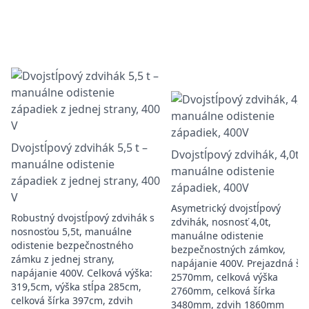
Dvojstĺpový zdvihák 5,5 t –
Dvojstĺpový zdvihák, 4,0t,
manuálne odistenie
manuálne odistenie
západiek z jednej strany, 400
západiek, 400V
V
Asymetrický dvojstĺpový
Robustný dvojstĺpový zdvihák s
zdvihák, nosnosť 4,0t,
nosnosťou 5,5t, manuálne
manuálne odistenie
odistenie bezpečnostného
bezpečnostných zámkov,
zámku z jednej strany,
napájanie 400V. Prejazdná šír
napájanie 400V. Celková výška:
2570mm, celková výška
319,5cm, výška stĺpa 285cm,
2760mm, celková šírka
celková šírka 397cm, zdvih
3480mm, zdvih 1860mm