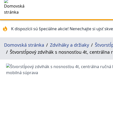
K dispozícii sú špeciálne akcie! Nenechajte si ujsť skv
Domovská stránka
Zdviháky a držiaky
Štvorstĺ
Štvorstĺpový zdvihák s nosnosťou 4t, centrálna