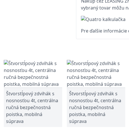
Nákup cez LEASING Živ
vybraný tovar môžu na
Pre ďalšie informácie
Štvorstĺpový zdvihák s
Štvorstĺpový zdvihák s
nosnosťou 4t, centrálna
nosnosťou 4t, centrálna
ručná bezpečnostná
ručná bezpečnostná
poistka, mobilná
poistka, mobilná
súprava
súprava