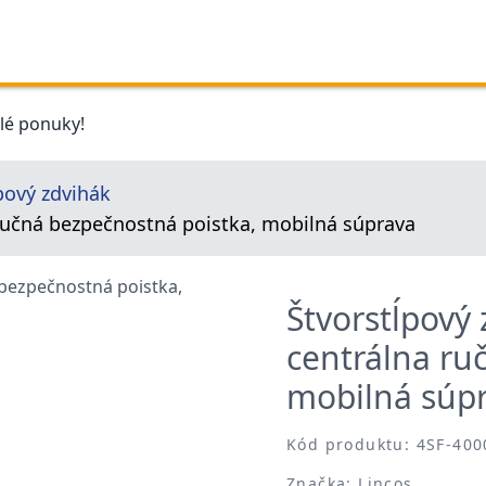
elé ponuky!
pový zdvihák
 ručná bezpečnostná poistka, mobilná súprava
Štvorstĺpový 
centrálna ru
mobilná súp
Kód produktu: 4SF-400
Značka: Lincos