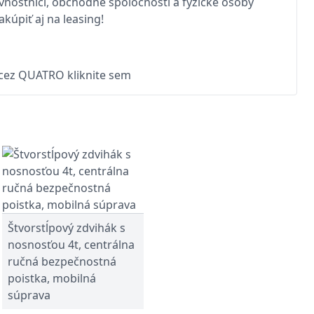
nostníci, obchodné spoločnosti a fyzické osoby
kúpiť aj na leasing!
 cez QUATRO kliknite sem
Štvorstĺpový zdvihák s
nosnosťou 4t, centrálna
ručná bezpečnostná
poistka, mobilná
súprava