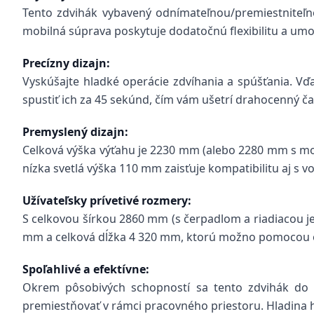
Tento zdvihák vybavený odnímateľnou/premiestniteľn
mobilná súprava poskytuje dodatočnú flexibilitu a um
Precízny dizajn:
Vyskúšajte hladké operácie zdvíhania a spúšťania. Vď
spustiť ich za 45 sekúnd, čím vám ušetrí drahocenný ča
Premyslený dizajn:
Celková výška výťahu je 2230 mm (alebo 2280 mm s mob
nízka svetlá výška 110 mm zaisťuje kompatibilitu aj s v
Užívateľsky prívetivé rozmery:
S celkovou šírkou 2860 mm (s čerpadlom a riadiacou je
mm a celková dĺžka 4 320 mm, ktorú možno pomocou odn
Spoľahlivé a efektívne:
Okrem pôsobivých schopností sa tento zdvihák do a
premiestňovať v rámci pracovného priestoru. Hladina hl