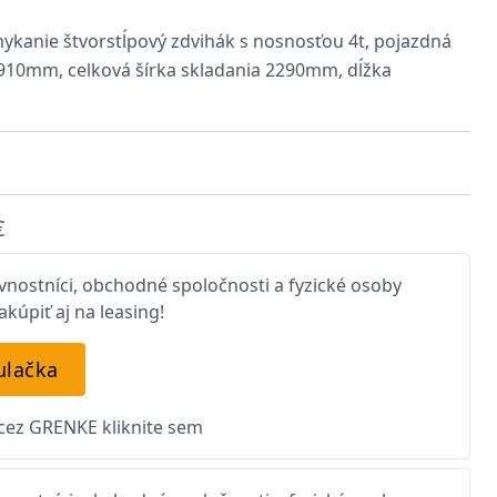
kanie štvorstĺpový zdvihák s nosnosťou 4t, pojazdná
1910mm, celková šírka skladania 2290mm, dĺžka
€
nostníci, obchodné spoločnosti a fyzické osoby
kúpiť aj na leasing!
ulačka
 cez GRENKE kliknite sem