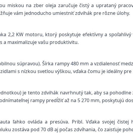
ou miskou na zber oleja zaručuje čistý a uprataný praco
ožňuje vám jednoducho umiestniť zdvihák pre rôzne úlohy.
aka 2,2 KW motoru, ktorý poskytuje efektívny a spoľahlivý 
s a maximalizuje vašu produktivitu.
ilnou súpravou). Šírka rampy 480 mm a vzdialenosť medzi 
ozidlami s nízkou svetlou výškou, vďaka čomu je ideálny pre š
dnotkou) je tento zdvihák navrhnutý tak, aby sa pohodlne zm
ímateľnej rampy predĺžiť až na 5 270 mm, poskytujú dosta
uta ľahko ovláda a presúva. Pribl. Vďaka svojej čiste
uku zostáva pod 70 dB aj počas zdvíhania, čo zaisťuje poho