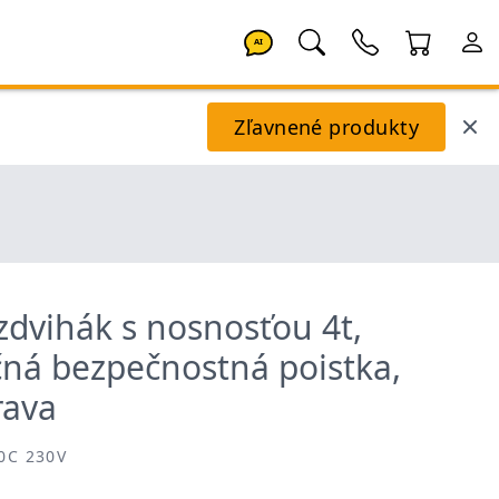
AI
Zľavnené produkty
zdvihák s nosnosťou 4t,
čná bezpečnostná poistka,
rava
0C 230V