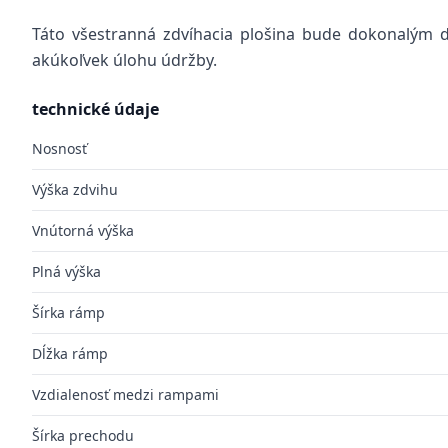
Táto všestranná zdvíhacia plošina bude dokonalým do
akúkoľvek úlohu údržby.
technické údaje
Nosnosť
Výška zdvihu
Vnútorná výška
Plná výška
Šírka rámp
Dĺžka rámp
Vzdialenosť medzi rampami
Šírka prechodu