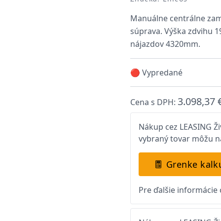
Manuálne centrálne zamy
súprava. Výška zdvihu 
nájazdov 4320mm.
🔴 Vypredané
3.098,37 
Cena s DPH:
Nákup cez LEASING Živ
vybraný tovar môžu na
Grenke kalk
Pre ďalšie informácie