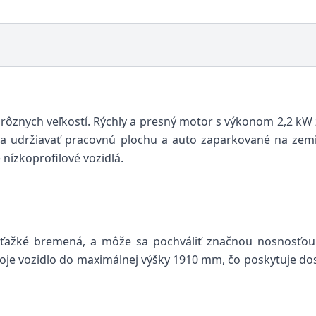
 rôznych veľkostí. Rýchly a presný motor s výkonom 2,2 kW 
udržiavať pracovnú plochu a auto zaparkované na zemi či
nízkoprofilové vozidlá.
l ťažké bremená, a môže sa pochváliť značnou nosnosťo
je vozidlo do maximálnej výšky 1910 mm, čo poskytuje dos