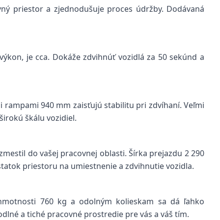
vný priestor a zjednodušuje proces údržby. Dodávaná
výkon, je cca. Dokáže zdvihnúť vozidlá za 50 sekúnd a
rampami 940 mm zaisťujú stabilitu pri zdvíhaní. Veľmi
irokú škálu vozidiel.
estil do vašej pracovnej oblasti. Šírka prejazdu 2 290
tok priestoru na umiestnenie a zdvihnutie vozidla.
j hmotnosti 760 kg a odolným kolieskam sa dá ľahko
dlné a tiché pracovné prostredie pre vás a váš tím.