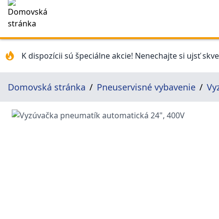
K dispozícii sú špeciálne akcie! Nenechajte si ujsť skv
Domovská stránka
Pneuservisné vybavenie
Vy