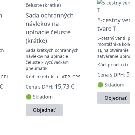
h
Sada ochranných
5-cestný venti
návlekov na
tvare T
upínacie čeluste
5-cestný ventil pre
(krátke)
montážnika kolies 
ch
Sada krátkych ochranných
T), na otváranie a
návlekov na upínacie
zatváranie upínací
čeluste k vyzúvačkám
Kód produktu: 
pneumatík
58,
Cena s DPH:
-CPL
Kód produktu: ATP-CPS
🟢 Skladom
€
15,73 €
Cena s DPH:
🟢 Skladom
Objednať
Objednať