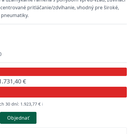
, centrované pritláčanie/zdvíhanie, vhodný pre široké,
t pneumatiky.
0
1.731,40 €
h 30 dní: 1.923,77 €
ℹ️
Objednať