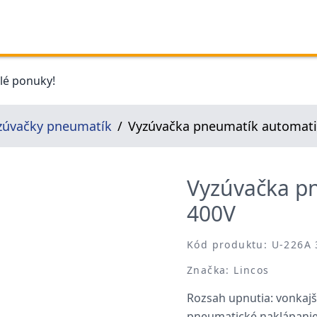
elé ponuky!
zúvačky pneumatík
Vyzúvačka pneumatík automati
Vyzúvačka pn
400V
Kód produktu: U-226A 
Značka: Lincos
Rozsah upnutia: vonkajši
pneumatické naklápanie