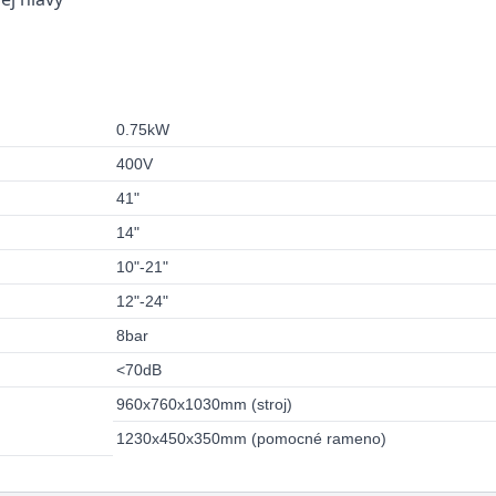
0.75kW
400V
41"
14"
10"-21"
12"-24"
8bar
<70dB
960x760x1030mm (stroj)
1230x450x350mm (pomocné rameno)