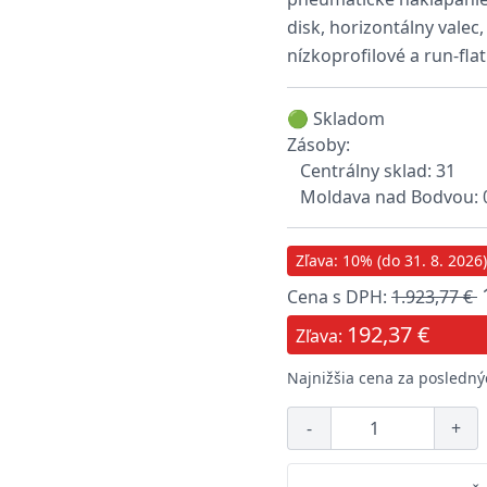
disk, horizontálny valec
nízkoprofilové a run-fla
🟢 Skladom
Zásoby:
Centrálny sklad: 31
Moldava nad Bodvou: 
Zľava: 10% (do 31. 8. 2026)
Cena s DPH:
1.923,77 €
192,37 €
Zľava:
Najnižšia cena za poslednýc
-
+