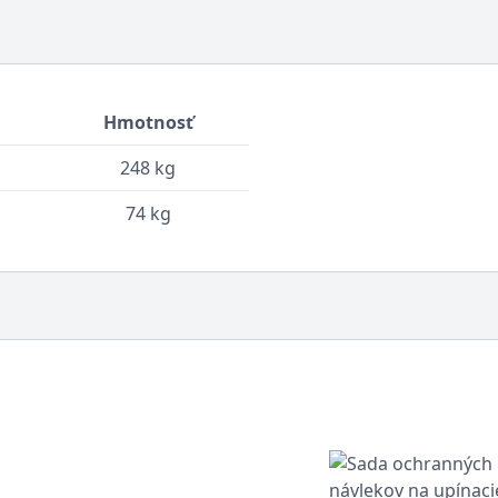
Hmotnosť
248 kg
74 kg