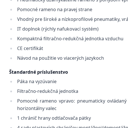
Pomocné rameno na pravej strane
Vhodný pre široké a nízkoprofilové pneumatiky, vr
IT doplnok (rýchly nafukovací systém)
Kompaktná filtračno-redukčná jednotka vzduchu
CE certifikát
Návod na použitie vo viacerých jazykoch
Štandardné príslušenstvo
Páka na vyzúvanie
Filtračno-redukčná jednotka
Pomocné rameno vpravo: pneumaticky ovládaný zd
horizontálny valec
1 chránič hrany odtlačovača pätky
4 sady plastových chráničov montážnej/demontážn