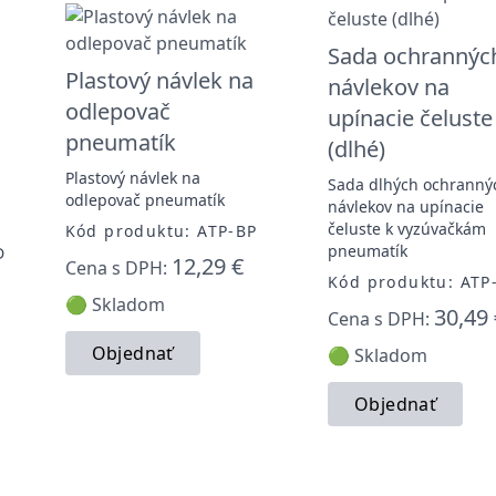
Sada ochrannýc
Plastový návlek na
návlekov na
odlepovač
upínacie čeluste
pneumatík
(dlhé)
Plastový návlek na
Sada dlhých ochranný
odlepovač pneumatík
návlekov na upínacie
čeluste k vyzúvačkám
Kód produktu: ATP-BP
pneumatík
D
12,29 €
Cena s DPH:
Kód produktu: ATP
🟢 Skladom
30,49 
Cena s DPH:
Objednať
🟢 Skladom
Objednať