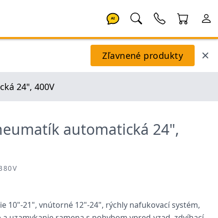
AI
Zľavnené produkty
cká 24", 400V
eumatík automatická 24",
380V
e 10"-21", vnútorné 12"-24", rýchly nafukovací systém,
 a uzamykanie ramena s pohybom vpred-vzad, zdvíhací