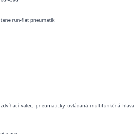
átane run-flat pneumatík
víhací valec, pneumaticky ovládaná multifunkčná hlava:
ej hlavy