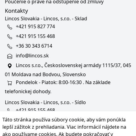
Poučenie o práve na odstúpenie od zmluvy
Kontakty
Lincos Slovakia - Lincos, s.r.o. - Sklad
+421 915 827 774
+421 915 155 468
+36 30 343 6714
info@lincos.sk
Lincos s.r.o., Československej armády 1115/37, 045
01 Moldava nad Bodvou, Slovensko
Pondelok - Piatok: 8:00-16:30 . Na základe
telefonickej dohody.
Lincos Slovakia - Lincos, s.r.o. - Sídlo
+421 915 155 468
Táto stránka používa súbory cookie, aby vám ponúkla
+36/30 343 6714
lepší zážitok z prehliadania. Viac informácií nájdete na
bratislava@lincos.sk
ako používame cookies
. Ak budete pokračovať v