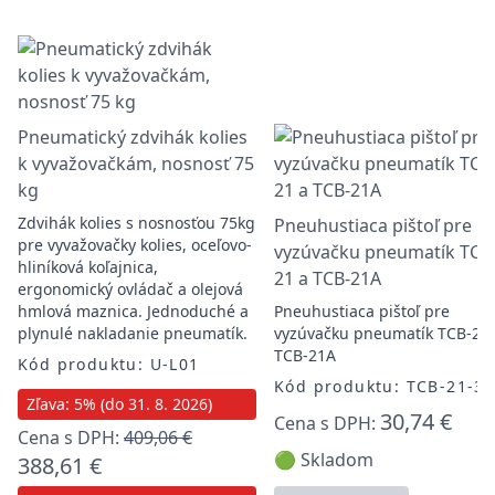
Pneumatický zdvihák kolies
k vyvažovačkám, nosnosť 75
kg
Zdvihák kolies s nosnosťou 75kg
Pneuhustiaca pištoľ pre
pre vyvažovačky kolies, oceľovo-
vyzúvačku pneumatík TCB
hliníková koľajnica,
21 a TCB-21A
ergonomický ovládač a olejová
hmlová maznica. Jednoduché a
Pneuhustiaca pištoľ pre
plynulé nakladanie pneumatík.
vyzúvačku pneumatík TCB-21 
TCB-21A
Kód produktu: U-L01
Kód produktu: TCB-21-3
Zľava: 5% (do 31. 8. 2026)
30,74 €
Cena s DPH:
Cena s DPH:
409,06 €
🟢 Skladom
388,61 €