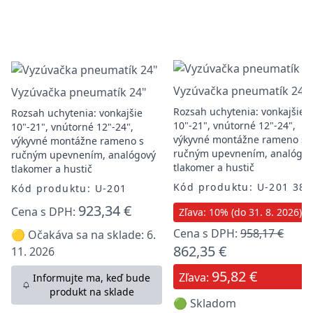
Vyzúvačka pneumatík 24"
Vyzúvačka pneumatík 24"
Rozsah uchytenia: vonkajšie
Rozsah uchytenia: vonkajšie
10"-21", vnútorné 12"-24",
10"-21", vnútorné 12"-24",
výkyvné montážne rameno s
výkyvné montážne rameno s
ručným upevnením, analógov
ručným upevnením, analógový
tlakomer a hustič
tlakomer a hustič
Kód produktu: U-201 380
Kód produktu: U-201
923,34 €
Cena s DPH:
Zľava: 10% (do 31. 8. 2026)
Cena s DPH:
958,17 €
🟡 Očakáva sa na sklade: 6.
862,35 €
11. 2026
95,82 €
Zľava:
Informujte ma, keď bude
produkt na sklade
🟢 Skladom