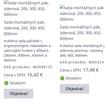
Sada montážnych pák,
Sada montážnych pák,
úderová, 200, 300, 450,
úderová, 200, 300, 450,
600mm
600mm
4-dielna sada páčidiel s
ergonomickými rukoväťami a
4-dielna sada montážnych pá
zahnutými hrotmi v dĺžkach
údernou plochou, rozmery 20
200mm, 300mm, 450mm a
300, 450, 600mm.
600mm.
Kód produktu: MG50249
Kód produktu: MG989135
17,48 €
Cena s DPH:
16,42 €
Cena s DPH:
🟢 Skladom
🟢 Skladom
Objednať
Objednať