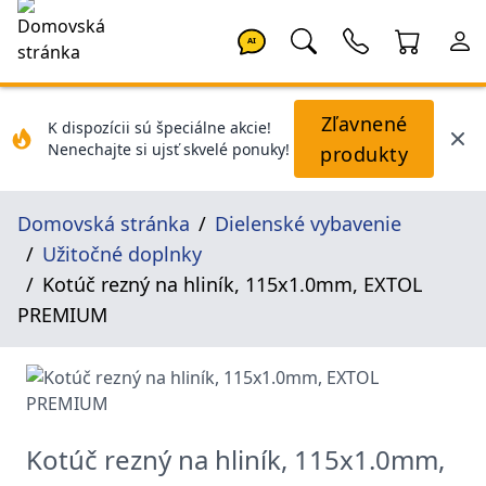
AI
Zľavnené
K dispozícii sú špeciálne akcie!
Nenechajte si ujsť skvelé ponuky!
produkty
Domovská stránka
Dielenské vybavenie
Užitočné doplnky
Kotúč rezný na hliník, 115x1.0mm, EXTOL
PREMIUM
Kotúč rezný na hliník, 115x1.0mm,