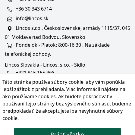
+36 30 343 6714
info@lincos.sk
Lincos s.r.o., Československej armády 1115/37, 045
01 Moldava nad Bodvou, Slovensko
Pondelok - Piatok: 8:00-16:30 . Na základe
telefonickej dohody.
Lincos Slovakia - Lincos, s.r.o. - Sídlo
+421 915 155 468
Táto stránka používa súbory cookie, aby vám ponúkla
+36/30 343 6714
lepší zážitok z prehliadania. Viac informácií nájdete na
bratislava@lincos.sk
ako používame cookies
. Ak budete pokračovať v
Lincos s.r.o., Rustaveliho 4, 831 06 Bratislava - m. č.
používaní tejto stránky bez výslovného súhlasu, budeme
Rača, Slovensko
predpokladať, že akceptujete iba nevyhnutné súbory
cookie.
Iba sídlo firmy
Prijať všetko