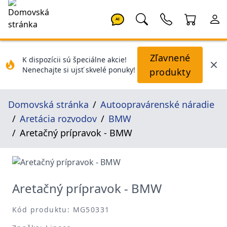
AI
Zľavnené
K dispozícii sú špeciálne akcie!
Nenechajte si ujsť skvelé ponuky!
produkty
Domovská stránka
Autoopravárenské náradie
Aretácia rozvodov
BMW
Aretačný prípravok - BMW
Aretačný prípravok - BMW
Kód produktu: MG50331