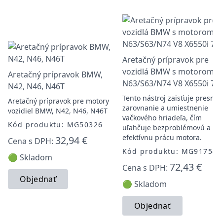
Aretačný prípravok pre
vozidlá BMW s motorom
Aretačný prípravok BMW,
N63/S63/N74 V8 X6550i 75
N42, N46, N46T
Tento nástroj zaisťuje presné
Aretačný prípravok pre motory
zarovnanie a umiestnenie
vozidiel BMW, N42, N46, N46T
vačkového hriadeľa, čím
Kód produktu: MG50326
uľahčuje bezproblémovú a
efektívnu prácu motora.
32,94 €
Cena s DPH:
Kód produktu: MG91754
🟢 Skladom
72,43 €
Cena s DPH:
Objednať
🟢 Skladom
Objednať