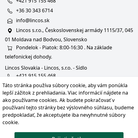
+421 915 155 468
+36 30 343 6714
info@lincos.sk
Lincos s.r.o., Československej armády 1115/37, 045
01 Moldava nad Bodvou, Slovensko
Pondelok - Piatok: 8:00-16:30 . Na základe
telefonickej dohody.
Lincos Slovakia - Lincos, s.r.o. - Sídlo
+421 915 155 468
Táto stránka používa súbory cookie, aby vám ponúkla
+36/30 343 6714
lepší zážitok z prehliadania. Viac informácií nájdete na
bratislava@lincos.sk
ako používame cookies
. Ak budete pokračovať v
Lincos s.r.o., Rustaveliho 4, 831 06 Bratislava - m. č.
používaní tejto stránky bez výslovného súhlasu, budeme
Rača, Slovensko
predpokladať, že akceptujete iba nevyhnutné súbory
cookie.
Iba sídlo firmy