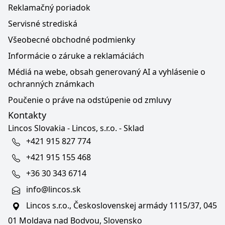
Reklamačný poriadok
Servisné strediská
Všeobecné obchodné podmienky
Informácie o záruke a reklamáciách
Médiá na webe, obsah generovaný AI a vyhlásenie o
ochranných známkach
Poučenie o práve na odstúpenie od zmluvy
Kontakty
Lincos Slovakia - Lincos, s.r.o. - Sklad
+421 915 827 774
+421 915 155 468
+36 30 343 6714
info@lincos.sk
Lincos s.r.o., Československej armády 1115/37, 045
01 Moldava nad Bodvou, Slovensko