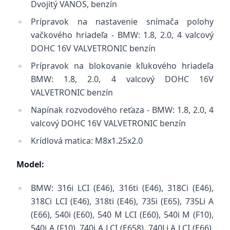
Dvojitý VANOS, benzín
Prípravok na nastavenie snímača polohy
vačkového hriadeľa - BMW: 1.8, 2.0, 4 valcový
DOHC 16V VALVETRONIC benzín
Prípravok na blokovanie kľukového hriadeľa
BMW: 1.8, 2.0, 4 valcový DOHC 16V
VALVETRONIC benzín
Napínak rozvodového reťaza - BMW: 1.8, 2.0, 4
valcový DOHC 16V VALVETRONIC benzín
Krídlová matica: M8x1.25x2.0
Model:
BMW: 316i LCI (E46), 316ti (E46), 318Ci (E46),
318Ci LCI (E46), 318ti (E46), 735i (E65), 735Li A
(E66), 540i (E60), 540 M LCI (E60), 540i M (F10),
540i A (F10), 740i A LCI (E658), 740Li A LCI (E66),