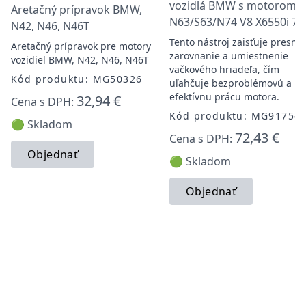
vozidlá BMW s motorom
Aretačný prípravok BMW,
N63/S63/N74 V8 X6550i 75
N42, N46, N46T
Tento nástroj zaisťuje presné
Aretačný prípravok pre motory
zarovnanie a umiestnenie
vozidiel BMW, N42, N46, N46T
vačkového hriadeľa, čím
Kód produktu: MG50326
uľahčuje bezproblémovú a
efektívnu prácu motora.
32,94 €
Cena s DPH:
Kód produktu: MG91754
🟢 Skladom
72,43 €
Cena s DPH:
Objednať
🟢 Skladom
Objednať