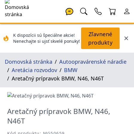
AI
Zľavnené
K dispozícii sú špeciálne akcie!
Nenechajte si ujsť skvelé ponuky!
produkty
Domovská stránka
Autoopravárenské náradie
Aretácia rozvodov
BMW
Aretačný prípravok BMW, N46, N46T
Aretačný prípravok BMW, N46,
N46T
Kód produktu: MG50659