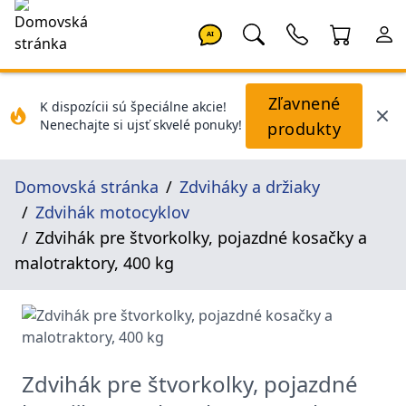
AI
Zľavnené
K dispozícii sú špeciálne akcie!
Nenechajte si ujsť skvelé ponuky!
produkty
Domovská stránka
Zdviháky a držiaky
Zdvihák motocyklov
Zdvihák pre štvorkolky, pojazdné kosačky a
malotraktory, 400 kg
Zdvihák pre štvorkolky, pojazdné