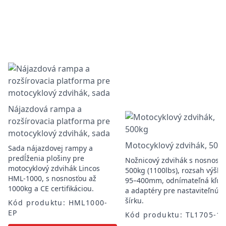
Nájazdová rampа a
rozšírovacia platforma pre
motocyklový zdvihák, sada
Motocyklový zdvihák, 500
Sada nájazdovej rampy a
predĺženia plošiny pre
Nožnicový zdvihák s nosnosť
motocyklový zdvihák Lincos
500kg (1100lbs), rozsah výšky
HML-1000, s nosnosťou až
95–400mm, odnímateľná kľuk
1000kg a CE certifikáciou.
a adaptéry pre nastaviteľnú
šírku.
Kód produktu: HML1000-
EP
Kód produktu: TL1705-1