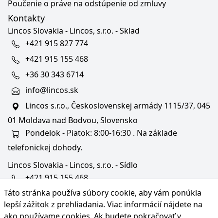
Poučenie o práve na odstúpenie od zmluvy
Kontakty
Lincos Slovakia - Lincos, s.r.o. - Sklad
+421 915 827 774
+421 915 155 468
+36 30 343 6714
info@lincos.sk
Lincos s.r.o., Československej armády 1115/37, 045
01 Moldava nad Bodvou, Slovensko
Pondelok - Piatok: 8:00-16:30 . Na základe
telefonickej dohody.
Lincos Slovakia - Lincos, s.r.o. - Sídlo
+421 915 155 468
Táto stránka používa súbory cookie, aby vám ponúkla
+36/30 343 6714
lepší zážitok z prehliadania. Viac informácií nájdete na
bratislava@lincos.sk
ako používame cookies
. Ak budete pokračovať v