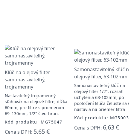
Samonastaviteľný kľúč na
Kľúč na olejový filter
olejový filter, 63-102mm
samonastaviteľný,
Samonastaviteľný kľúč na
trojramenný
olejový filter 1/2", rozsah
Nastaviteľný trojramenný
uchytenia 63-102mm, po
sťahovák na olejové filtre, dĺžka
pootočení kľúča čeluste sa s
60mm, pre filtre s priemerom
nastavia na priemer filtra
69–130mm, 1/2" štvorhran.
Kód produktu: MG50033
Kód produktu: MG75047
6,63 €
Cena s DPH:
5,65 €
Cena s DPH: