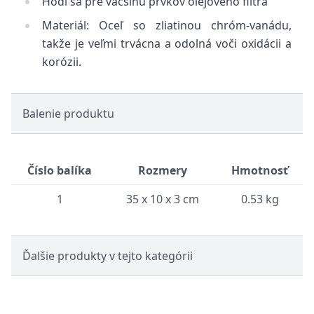
Hodí sa pre väčšinu prvkov olejového filtra
Materiál: Oceľ so zliatinou chróm-vanádu,
takže je veľmi trvácna a odolná voči oxidácii a
korózii.
Balenie produktu
Číslo balíka
Rozmery
Hmotnosť
1
35 x 10 x 3 cm
0.53 kg
Ďalšie produkty v tejto kategórii