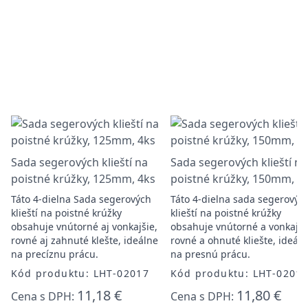
Sada segerových klieští na
Sada segerových klieští na
poistné krúžky, 125mm, 4ks
poistné krúžky, 150mm, 4
Táto 4-dielna Sada segerových
Táto 4-dielna sada segerovýc
klieští na poistné krúžky
klieští na poistné krúžky
obsahuje vnútorné aj vonkajšie,
obsahuje vnútorné a vonkajši
rovné aj zahnuté klešte, ideálne
rovné a ohnuté kliešte, ideál
na precíznu prácu.
na presnú prácu.
Kód produktu: LHT-02017
Kód produktu: LHT-0201
11,18 €
11,80 €
Cena s DPH:
Cena s DPH: