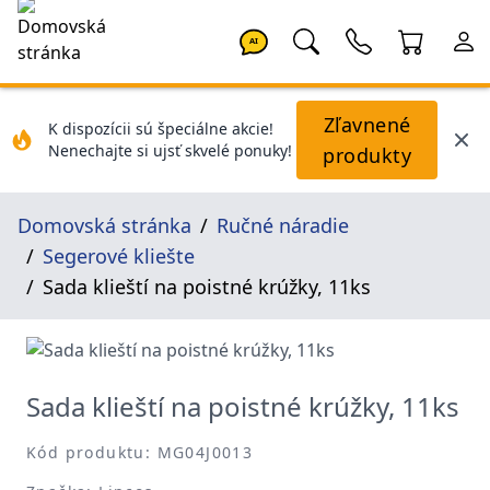
AI
Zľavnené
K dispozícii sú špeciálne akcie!
Nenechajte si ujsť skvelé ponuky!
produkty
Domovská stránka
Ručné náradie
Segerové kliešte
Sada klieští na poistné krúžky, 11ks
Sada klieští na poistné krúžky, 11ks
Kód produktu: MG04J0013