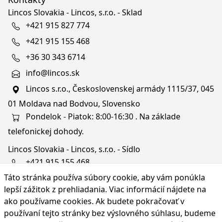
Lincos Slovakia - Lincos, s.r.o. - Sklad
+421 915 827 774
+421 915 155 468
+36 30 343 6714
info@lincos.sk
Lincos s.r.o., Československej armády 1115/37, 045
01 Moldava nad Bodvou, Slovensko
Pondelok - Piatok: 8:00-16:30 . Na základe
telefonickej dohody.
Lincos Slovakia - Lincos, s.r.o. - Sídlo
+421 915 155 468
Táto stránka používa súbory cookie, aby vám ponúkla
+36/30 343 6714
lepší zážitok z prehliadania. Viac informácií nájdete na
bratislava@lincos.sk
ako používame cookies
. Ak budete pokračovať v
Lincos s.r.o., Rustaveliho 4, 831 06 Bratislava - m. č.
používaní tejto stránky bez výslovného súhlasu, budeme