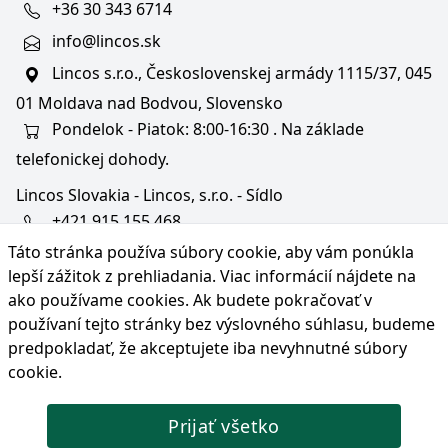
+36 30 343 6714
info@lincos.sk
Lincos s.r.o., Československej armády 1115/37, 045
01 Moldava nad Bodvou, Slovensko
Pondelok - Piatok: 8:00-16:30 . Na základe
telefonickej dohody.
Lincos Slovakia - Lincos, s.r.o. - Sídlo
+421 915 155 468
Táto stránka používa súbory cookie, aby vám ponúkla
+36/30 343 6714
lepší zážitok z prehliadania. Viac informácií nájdete na
bratislava@lincos.sk
ako používame cookies
. Ak budete pokračovať v
Lincos s.r.o., Rustaveliho 4, 831 06 Bratislava - m. č.
používaní tejto stránky bez výslovného súhlasu, budeme
Rača, Slovensko
predpokladať, že akceptujete iba nevyhnutné súbory
cookie.
Iba sídlo firmy
Prijať všetko