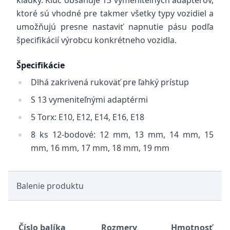
kladky. Kľúč obsahuje 13 vymeniteľných adaptérov,
ktoré sú vhodné pre takmer všetky typy vozidiel a
umožňujú presne nastaviť napnutie pásu podľa
špecifikácií výrobcu konkrétneho vozidla.
Špecifikácie
Dlhá zakrivená rukoväť pre ľahký prístup
S 13 vymeniteľnými adaptérmi
5 Torx: E10, E12, E14, E16, E18
8 ks 12-bodové: 12 mm, 13 mm, 14 mm, 15
mm, 16 mm, 17 mm, 18 mm, 19 mm
Balenie produktu
Číslo balíka
Rozmery
Hmotnosť