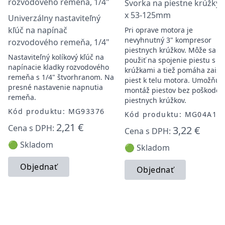
Svorka na piestne krúžky 
x 53-125mm
Univerzálny nastaviteľný
kľúč na napínač
Pri oprave motora je
nevyhnutný 3" kompresor
rozvodového remeňa, 1/4"
piestnych krúžkov. Môže sa
Nastaviteľný kolíkový kľúč na
použiť na spojenie piestu s
napínacie kladky rozvodového
krúžkami a tiež pomáha zaisti
remeňa s 1/4" štvorhranom. Na
piest k telu motora. Umožňuj
presné nastavenie napnutia
montáž piestov bez poškoden
remeňa.
piestnych krúžkov.
Kód produktu: MG93376
Kód produktu: MG04A10
2,21 €
Cena s DPH:
3,22 €
Cena s DPH:
🟢 Skladom
🟢 Skladom
Objednať
Objednať