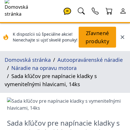
AI
Zľavnené
K dispozícii sú špeciálne akcie!
Nenechajte si ujsť skvelé ponuky!
produkty
Domovská stránka
Autoopravárenské náradie
Náradie na opravu motora
Sada kľúčov pre napínacie kladky s
vymeniteľnými hlavicami, 14ks
Sada kľúčov pre napínacie kladky s