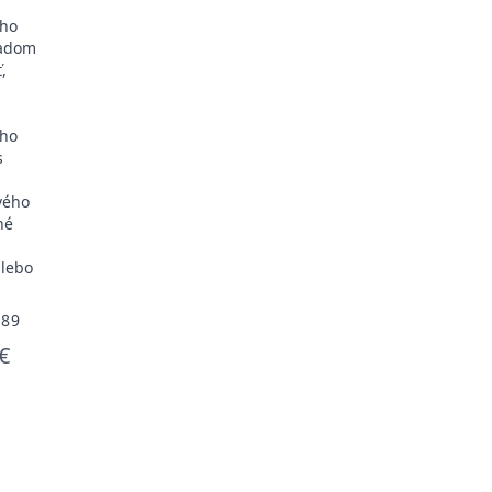
ého
ľadom
,
ého
s
vého
né
lebo
689
€