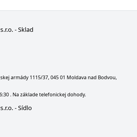
s.r.o. - Sklad
enskej armády 1115/37, 045 01 Moldava nad Bodvou,
6:30 . Na základe telefonickej dohody.
.r.o. - Sídlo