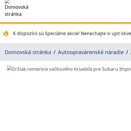
K dispozícii sú špeciálne akcie! Nenechajte si ujsť skv
Domovská stránka
Autoopravárenské náradie