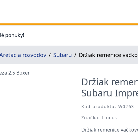
elé ponuky!
Aretácia rozvodov
Subaru
Držiak remenice vačko
Držiak remen
Subaru Impre
Kód produktu: W0263
Značka: Lincos
Držiak remenice vačkové