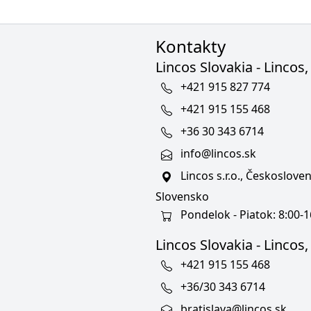
Kontakty
Lincos Slovakia - Lincos, 
+421 915 827 774
+421 915 155 468
+36 30 343 6714
info@lincos.sk
Lincos s.r.o., Českoslov
Slovensko
Pondelok - Piatok: 8:00-1
Lincos Slovakia - Lincos, s
+421 915 155 468
+36/30 343 6714
bratislava@lincos.sk