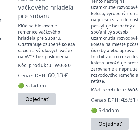
Tento nástroj na
vačkového hriadeľa
uzamknutie rozvodov
a
kolesa, vyrobený s oh
pre Subaru
a
na presnosť a odolnosť
Kľúč na blokovanie
poskytuje bezpečný a
remenice vačkového
spoľahlivý spôsob
hriadeľa pre Subaru.
uzamknutia rozvodov
o
Odstraňuje ozubené kolesá
kolesa na mieste poča
sacích a výfukových vačiek
údržby alebo opravy.
na AVCS bez poškodenia.
Imobilizáciou rozvodo
kolesa umožňuje pres
Kód produktu: W0680
zarovnanie a napnutie
60,13 €
Cena s DPH:
rozvodového remeňa a
reťaze.
🟢 Skladom
Kód produktu: W0
43,91 
Objednať
Cena s DPH:
🟢 Skladom
Objednať