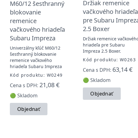
Držiak remenice
M60/12 šesťhranný
vačkového hriadeľ
blokovanie
pre Subaru Imprez
remenice
2.5 Boxer
vačkového hriadeľa
Subaru Impreza
Držiak remenice vačkovéh
hriadeľa pre Subaru
Univerzálny kľúč M60/12
Impreza 2.5 Boxer.
šesťhranný blokovanie
Kód produktu: W0263
remenice vačkového
hriadeľa Subaru Impreza
63,14 €
Cena s DPH:
Kód produktu: W0249
🟢 Skladom
21,08 €
Cena s DPH:
Objednať
🟢 Skladom
Objednať