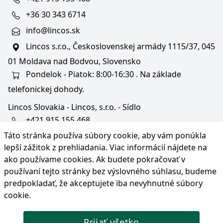
+36 30 343 6714
info@lincos.sk
Lincos s.r.o., Československej armády 1115/37, 045
01 Moldava nad Bodvou, Slovensko
Pondelok - Piatok: 8:00-16:30 . Na základe
telefonickej dohody.
Lincos Slovakia - Lincos, s.r.o. - Sídlo
+421 915 155 468
Táto stránka používa súbory cookie, aby vám ponúkla
+36/30 343 6714
lepší zážitok z prehliadania. Viac informácií nájdete na
bratislava@lincos.sk
ako používame cookies
. Ak budete pokračovať v
Lincos s.r.o., Rustaveliho 4, 831 06 Bratislava - m. č.
používaní tejto stránky bez výslovného súhlasu, budeme
Rača, Slovensko
predpokladať, že akceptujete iba nevyhnutné súbory
cookie.
Iba sídlo firmy
Prijať všetko