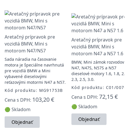
Aretačný prípravok pre
Aretačný prípravok pre
vozidlá BMW, Mini s
vozidlá BMW, Mini s
motorom N47/N57
motorom N47 a N57 1.6 - 3
Sada náradia na časovanie
BMW, Mini zámok rozvodov p
motora je špeciálne navrhnutá
N47, N47S, N57S a N57
pre vozidlá BMW a Mini
dieselové motory 1.6, 1.8, 2.0,
vybavené dieselovými
2.3, 2.5, 3.0.
reťazovými motormi N47 a N57.
Kód produktu: C01/0076
Kód produktu: MG91753B
72,15 €
Cena s DPH:
103,20 €
Cena s DPH:
🟢 Skladom
🟢 Skladom
Objednať
Objednať