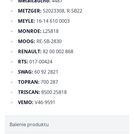
Metalcaucho:
4487
METZGER:
52023308, R-SB22
MEYLE:
16-14 610 0003
MONROE:
L25818
MOOG:
RE-SB-2830
RENAULT:
82 00 002 868
RTS:
017-00424
SWAG:
60 92 2821
TOPRAN:
700 287
TRISCAN:
8500 25818
VEMO:
V46-9591
Balenie produktu