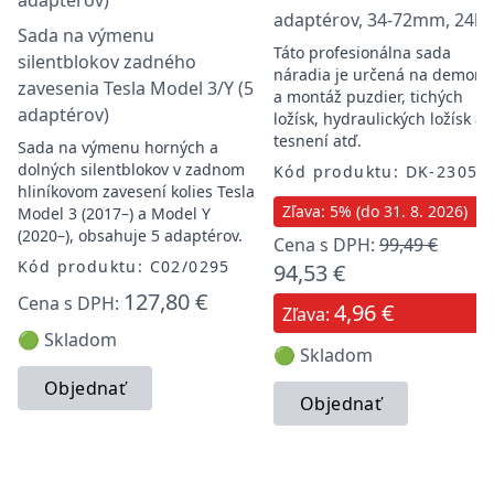
adaptérov, 34-72mm, 24ks
Sada na výmenu
Táto profesionálna sada
silentblokov zadného
náradia je určená na demont
zavesenia Tesla Model 3/Y (5
a montáž puzdier, tichých
adaptérov)
ložísk, hydraulických ložísk a
tesnení atď.
Sada na výmenu horných a
dolných silentblokov v zadnom
Kód produktu: DK-23058
hliníkovom zavesení kolies Tesla
Zľava: 5% (do 31. 8. 2026)
Model 3 (2017–) a Model Y
(2020–), obsahuje 5 adaptérov.
Cena s DPH:
99,49 €
Kód produktu: C02/0295
94,53 €
127,80 €
Cena s DPH:
4,96 €
Zľava:
🟢 Skladom
🟢 Skladom
Objednať
Objednať