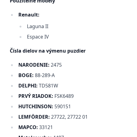
Použiteľné modely
Renault:
Laguna II
Espace IV
Čísla dielov na výmenu puzdier
NARODENIE:
2475
BOGE:
88-289-A
DELPHI:
TD581W
PRVÝ RIADOK:
FSK6489
HUTCHINSON:
590151
LEMFÖRDER:
27722, 27722 01
MAPCO:
33121