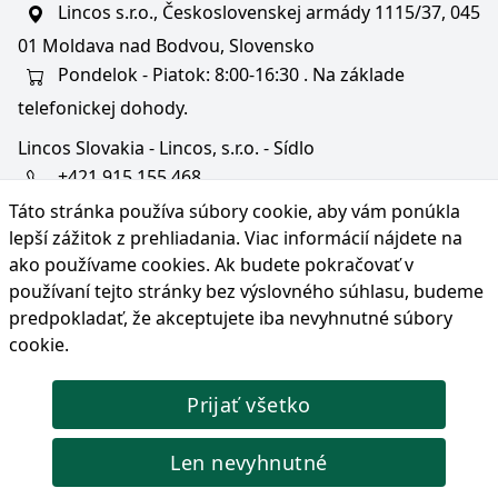
Lincos s.r.o., Československej armády 1115/37, 045
01 Moldava nad Bodvou, Slovensko
Pondelok - Piatok: 8:00-16:30 . Na základe
telefonickej dohody.
Lincos Slovakia - Lincos, s.r.o. - Sídlo
+421 915 155 468
Táto stránka používa súbory cookie, aby vám ponúkla
+36/30 343 6714
lepší zážitok z prehliadania. Viac informácií nájdete na
bratislava@lincos.sk
ako používame cookies
. Ak budete pokračovať v
Lincos s.r.o., Rustaveliho 4, 831 06 Bratislava - m. č.
používaní tejto stránky bez výslovného súhlasu, budeme
Rača, Slovensko
predpokladať, že akceptujete iba nevyhnutné súbory
cookie.
Iba sídlo firmy
Prijať všetko
© Copyright 2026 Lincos s.r.o., všetky práva vyhradené.
Len nevyhnutné