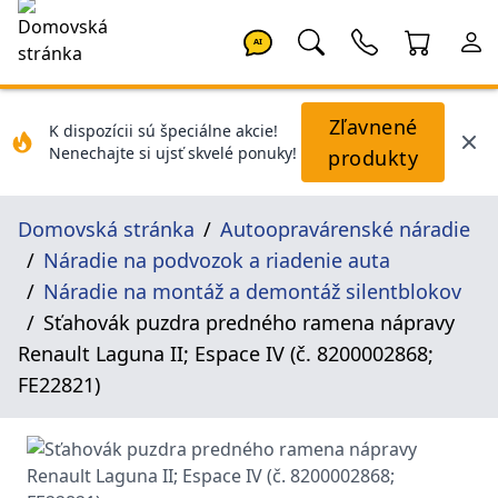
AI
Zľavnené
K dispozícii sú špeciálne akcie!
Nenechajte si ujsť skvelé ponuky!
produkty
Domovská stránka
Autoopravárenské náradie
Náradie na podvozok a riadenie auta
Náradie na montáž a demontáž silentblokov
Sťahovák puzdra predného ramena nápravy
Renault Laguna II; Espace IV (č. 8200002868;
FE22821)