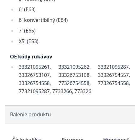
6' (E63)
6' konvertibilný (E64)
7' (E65)
X5' (E53)
OE kódy rukávov
33321095261, 33321095262, 33321095287,
33326753107, 33326753108, 33326754557,
33326754558, 77326754558, 77326754558,
77321095287, 7733266, 773326
Balenie produktu
Číslo balíka
Rozmery
Hmotnosť