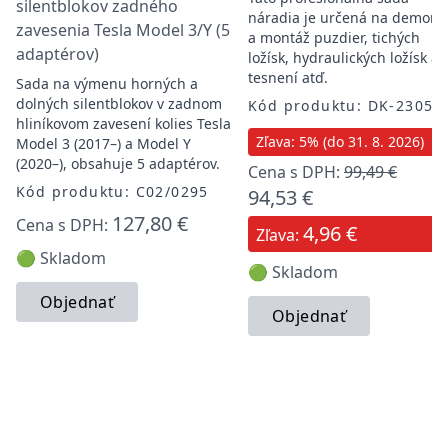
silentblokov zadného
náradia je určená na demont
zavesenia Tesla Model 3/Y (5
a montáž puzdier, tichých
adaptérov)
ložísk, hydraulických ložísk a
tesnení atď.
Sada na výmenu horných a
dolných silentblokov v zadnom
Kód produktu: DK-23058
hliníkovom zavesení kolies Tesla
Zľava: 5% (do 31. 8. 2026)
Model 3 (2017–) a Model Y
(2020–), obsahuje 5 adaptérov.
Cena s DPH:
99,49 €
Kód produktu: C02/0295
94,53 €
127,80 €
Cena s DPH:
4,96 €
Zľava:
🟢 Skladom
🟢 Skladom
Objednať
Objednať