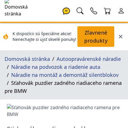
AI
Zľavnené
K dispozícii sú špeciálne akcie!
Nenechajte si ujsť skvelé ponuky!
produkty
Domovská stránka
Autoopravárenské náradie
Náradie na podvozok a riadenie auta
Náradie na montáž a demontáž silentblokov
Sťahovák puzdier zadného riadiaceho ramena
pre BMW