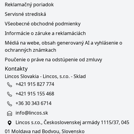
Reklamačný poriadok
Servisné strediská
Všeobecné obchodné podmienky
Informácie o záruke a reklamáciách
Médiá na webe, obsah generovaný AI a vyhlásenie o
ochranných známkach
Poučenie o práve na odstúpenie od zmluvy
Kontakty
Lincos Slovakia - Lincos, s.r.o. - Sklad
+421 915 827 774
+421 915 155 468
+36 30 343 6714
info@lincos.sk
Lincos s.r.o., Československej armády 1115/37, 045
01 Moldava nad Bodvou, Slovensko