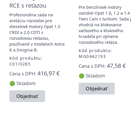
RCE s reťazou
Pre benzínové motory
vozidiel Opel 1.0, 1.2 a 1.4
Profesionálna sada na
Twin Cam s turbom. Sada 
aretáciu rozvodov pre
vhodná na blokovanie
dieselové motory Opel 1.5
vačkového a kľukového
CRDI a 2.0 CDTI s
hriadeľa pri výmene
rozvodovou reťazou,
rozvodového reťaza.
používané v modeloch Astra
K a Insignia B.
Kód produktu:
MG04A2193
Kód produktu:
C01/0285
47,58 €
Cena s DPH:
416,97 €
Cena s DPH:
🟢 Skladom
🟢 Skladom
Objednať
Objednať