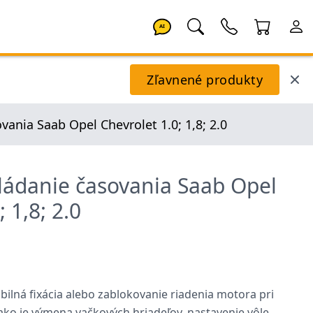
AI
Zľavnené produkty
ania Saab Opel Chevrolet 1.0; 1,8; 2.0
ádanie časovania Saab Opel
 1,8; 2.0
bilná fixácia alebo zablokovanie riadenia motora pri
ko je výmena vačkových hriadeľov, nastavenie vôle