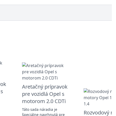
vok
Aretačný prípravok
 s
pre vozidlá Opel s
motorom 2.0 CDTi
Táto sada náradia je
Rozvodový ná
špeciálne navrhnutá pre