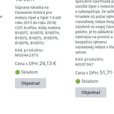
špeciálne navrhnutá p
vozidlá Opel s motoro
Súprava náradia na
a zabezpečuje, že vač
časovanie motora pre
je
hriadele sú počas vý
motory Opel a Opel 1.6 (od
rozvodovej reťaze bez
roku 2013 do roku 2018)
zaistené vo svojej čas
CDTi EcoFlex. Kódy motora:
polohe. Je to základná
B16DTC, B16DTE, B16DTH,
nástrojov na presnú a
B16DTJ, B16DTL, B16DTN,
bezpečnú výmenu
B16DTR, B16DTU.
rozvodovej reťaze v hl
Kód produktu:
valcov.
MG04A2370
Kód produktu:
24,13 €
Cena s DPH:
MG97047
51,71 
🟢 Skladom
Cena s DPH:
🟢 Skladom
Objednať
Objednať