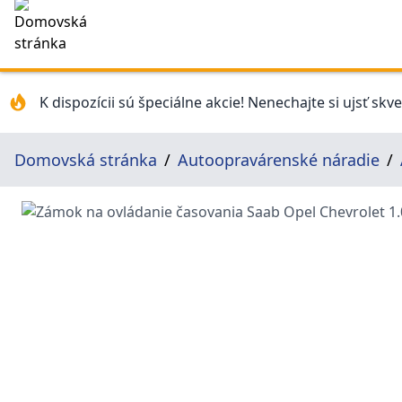
K dispozícii sú špeciálne akcie! Nenechajte si ujsť skv
Domovská stránka
Autoopravárenské náradie