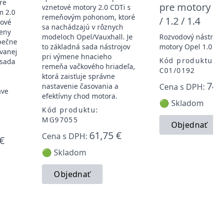
re
pre motory O
vznetové motory 2.0 CDTi s
m 2.0
remeňovým pohonom, ktoré
/ 1.2 / 1.4
kové
sa nachádzajú v rôznych
meny
modeloch Opel/Vauxhall. Je
Rozvodový nástroj
pečne
to základná sada nástrojov
motory Opel 1.0 / 1
ovanej
pri výmene hnacieho
Kód produktu:
 sada
remeňa vačkového hriadeľa,
C01/0192
ktorá zaisťuje správne
74,
nastavenie časovania a
Cena s DPH:
ave
efektívny chod motora.
🟢 Skladom
Kód produktu:
MG97055
Objednať
61,75 €
Cena s DPH:
€
🟢 Skladom
Objednať