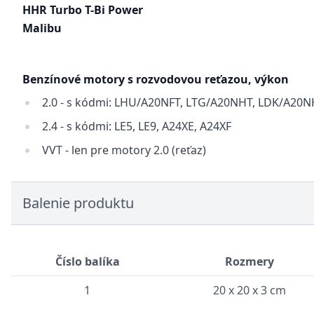
HHR Turbo T-Bi Power
Malibu
Benzínové motory s rozvodovou reťazou, výkon
2.0 - s kódmi: LHU/A20NFT, LTG/A20NHT, LDK/A20
2.4 - s kódmi: LE5, LE9, A24XE, A24XF
VVT - len pre motory 2.0 (reťaz)
Balenie produktu
Číslo balíka
Rozmery
1
20 x 20 x 3 cm