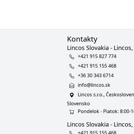
Kontakty
Lincos Slovakia - Lincos, 
+421 915 827 774
+421 915 155 468
+36 30 343 6714
info@lincos.sk
Lincos s.r.o., Českoslov
Slovensko
Pondelok - Piatok: 8:00-1
Lincos Slovakia - Lincos, s
+421 915 155 468