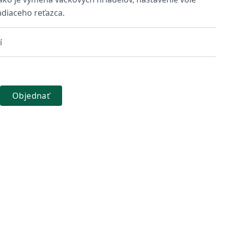
adiaceho reťazca.
í
Objednať