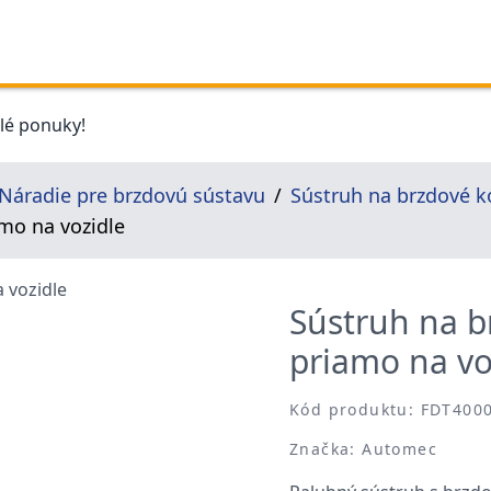
elé ponuky!
Náradie pre brzdovú sústavu
Sústruh na brzdové k
mo na vozidle
Sústruh na b
priamo na vo
Kód produktu: FDT400
Značka: Automec