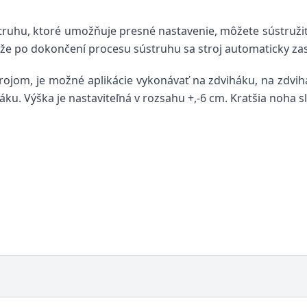
ruhu, ktoré umožňuje presné nastavenie, môžete sústruži
ože po dokončení procesu sústruhu sa stroj automaticky zas
ojom, je možné aplikácie vykonávať na zdviháku, na zdvihá
iháku. Výška je nastaviteľná v rozsahu +,-6 cm. Kratšia noha sl