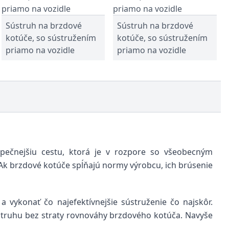
Sústruh na brzdové
Sústruh na brzdové
kotúče, so sústružením
kotúče, so sústružením
priamo na vozidle
priamo na vozidle
pečnejšiu cestu, ktorá je v rozpore so všeobecným
Ak brzdové kotúče spĺňajú normy výrobcu, ich brúsenie
 vykonať čo najefektívnejšie sústruženie čo najskôr.
struhu bez straty rovnováhy brzdového kotúča. Navyše