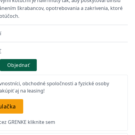
vými kotúčmi je navrhnutý tak, aby poskytoval dlhšiu
ánením škrabancov, opotrebovania a zakrivenia, ktoré
otúčoch.
í
€
Objednať
nostníci, obchodné spoločnosti a fyzické osoby
kúpiť aj na leasing!
ulačka
 cez GRENKE kliknite sem