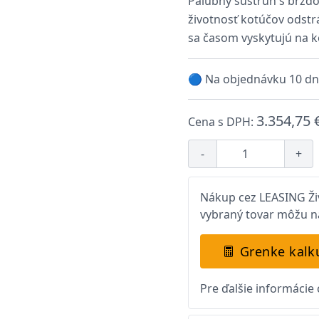
Palubný sústruh s brzdo
životnosť kotúčov odstr
sa časom vyskytujú na k
🔵 Na objednávku 10 dn
3.354,75 
Cena s DPH:
-
+
Nákup cez LEASING Živ
vybraný tovar môžu na
Grenke kalk
Pre ďalšie informácie