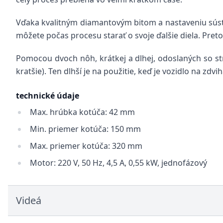
Vďaka kvalitným diamantovým bitom a nastaveniu súst
môžete počas procesu starať o svoje ďalšie diela. Pret
Pomocou dvoch nôh, krátkej a dlhej, odoslaných so str
kratšie). Ten dlhší je na použitie, keď je vozidlo na zdv
technické údaje
Max. hrúbka kotúča: 42 mm
Min. priemer kotúča: 150 mm
Max. priemer kotúča: 320 mm
Motor: 220 V, 50 Hz, 4,5 A, 0,55 kW, jednofázový
Videá