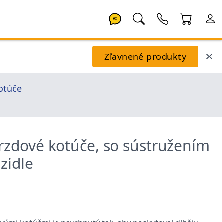
AI
Zľavnené produkty
otúče
rzdové kotúče, so sústružením
zidle
0