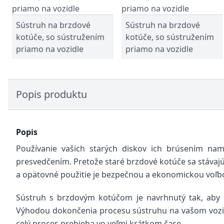
Sústruh na brzdové
Sústruh na brzdové
kotúče, so sústružením
kotúče, so sústružením
priamo na vozidle
priamo na vozidle
Popis produktu
Popis
Používanie vašich starých diskov ich brúsením na
presvedčením. Pretože staré brzdové kotúče sa stávaj
a opätovné použitie je bezpečnou a ekonomickou voľbou
Sústruh s brzdovým kotúčom je navrhnutý tak, aby už
Výhodou dokončenia procesu sústruhu na vašom vozidl
celý proces prebieha vo veľmi krátkom čase.