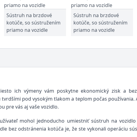
Sústruh na brzdové
Sústruh na brzdové
kotúče, so sústružením
kotúče, so sústružením
priamo na vozidle
priamo na vozidle
miesto ich výmeny vám poskytne ekonomický zisk a bez
ú tvrdšími pod vysokým tlakom a teplom počas používania. 
 pre vás aj vaše vozidlo.
ívateľ mohol jednoducho umiestniť sústruh na vozidlo a
e bez odstránenia kotúča je, že ste vykonali operáciu sú