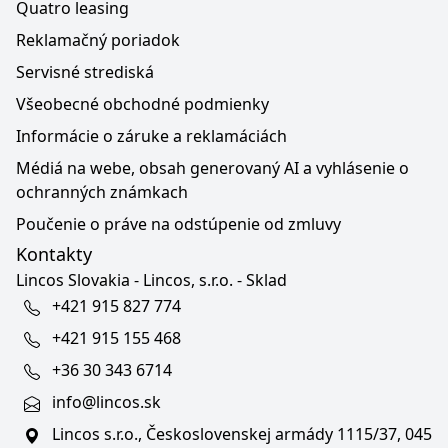
Quatro leasing
Reklamačný poriadok
Servisné strediská
Všeobecné obchodné podmienky
Informácie o záruke a reklamáciách
Médiá na webe, obsah generovaný AI a vyhlásenie o
ochranných známkach
Poučenie o práve na odstúpenie od zmluvy
Kontakty
Lincos Slovakia - Lincos, s.r.o. - Sklad
+421 915 827 774
+421 915 155 468
+36 30 343 6714
info@lincos.sk
Lincos s.r.o., Československej armády 1115/37, 045