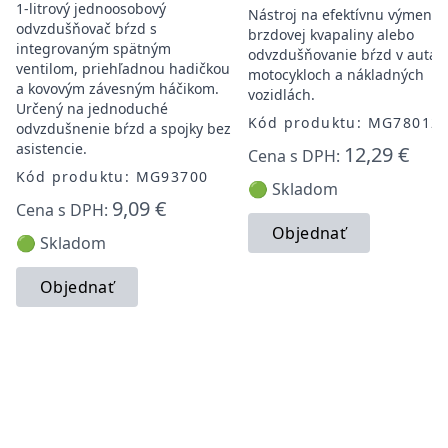
1-litrový jednoosobový
Nástroj na efektívnu výmenu
odvzdušňovač bŕzd s
brzdovej kvapaliny alebo
integrovaným spätným
odvzdušňovanie bŕzd v autác
ventilom, priehľadnou hadičkou
motocykloch a nákladných
a kovovým závesným háčikom.
vozidlách.
Určený na jednoduché
Kód produktu: MG78012
odvzdušnenie bŕzd a spojky bez
asistencie.
12,29 €
Cena s DPH:
Kód produktu: MG93700
🟢 Skladom
9,09 €
Cena s DPH:
Objednať
🟢 Skladom
Objednať