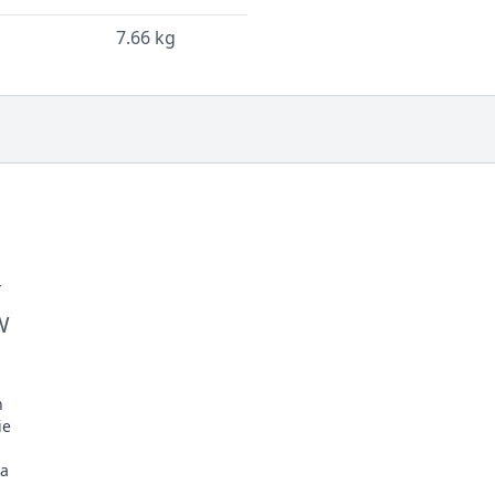
7.66 kg
í
W
h
ie
ia