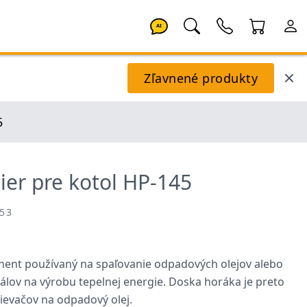
AI
Zľavnené produkty
5
ier pre kotol HP-145
053
ent používaný na spaľovanie odpadových olejov alebo
lov na výrobu tepelnej energie. Doska horáka je preto
ievačov na odpadový olej.