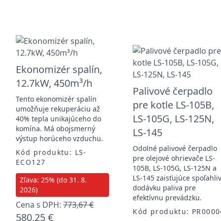
Ekonomizér spalín,
12.7kW, 450m³/h
Palivové čerpadlo
Tento ekonomizér spalín
pre kotle LS-105B,
umožňuje rekuperáciu až
LS-105G, LS-125N,
40% tepla unikajúceho do
komína. Má obojsmerný
LS-145
výstup horúceho vzduchu.
Odolné palivové čerpadlo
Kód produktu: LS-
pre olejové ohrievače LS-
ECO127
105B, LS-105G, LS-125N a
LS-145 zaisťujúce spoľahli
Zľava: 25% (do 31. 8.
dodávku paliva pre
2026)
efektívnu prevádzku.
Cena s DPH:
773,67 €
Kód produktu: PR0000
580,25 €