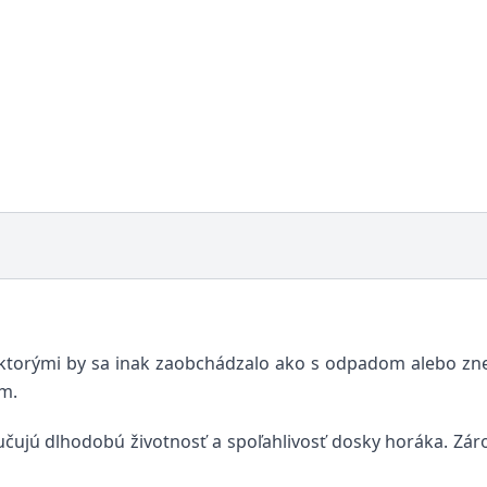
 ktorými by sa inak zaobchádzalo ako s odpadom alebo zneč
ém.
jú dlhodobú životnosť a spoľahlivosť dosky horáka. Zárov