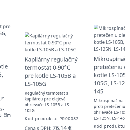
Mikrospínač p
Kapilárny regulačný
tle
pretečeniu ol
termostat 0-90°C
G,
kotle LS-105B,
pre kotle LS-105B a
105G, LS-125N
LS-105G
145
Regulačný termostat s
je
kapilárou pre olejové
Mikrospínač na o
ohrievače LS-105B a LS-
proti pretečeniu p
LS-
105G
ohrievače LS-105B,
5, čím
LS-125N, LS-145
Kód produktu: PR00082
Kód produktu: 
76,14 €
Cena s DPH: