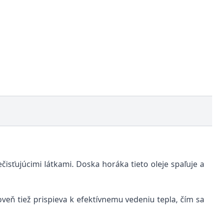
isťujúcimi látkami. Doska horáka tieto oleje spaľuje a
eň tiež prispieva k efektívnemu vedeniu tepla, čím sa