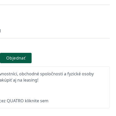
1
Objednať
nostníci, obchodné spoločnosti a fyzické osoby
kúpiť aj na leasing!
 cez QUATRO kliknite sem