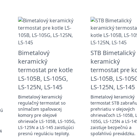
Bimetalový
STB Bimetalický
keramický
keramický
termostat pre kotle
termostat pre ko
LS-105B, LS-105G,
LS-105B, LS-105
LS-125N, LS-145
LS-125N, LS-145
Bimetalový keramický
Bimetalový keramický
regulačný termostat so
termostat STB zabraňu
snímačom spaľovacej
prehriatiu v olejových
vú
komory pre olejové
ohrievačoch LS-105B, 
ohrievače LS-105B, LS-105G,
105G, LS-125N a LS-14
LS-125N a LS-145 zaisťujúci
zaisťuje bezpečnú a
4
presnú reguláciu teploty.
spoľahlivú prevádzku.