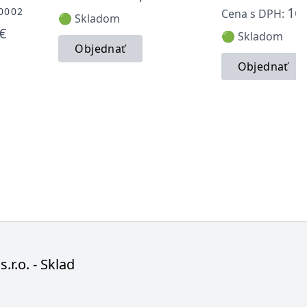
16,
0002
Cena s DPH:
🟢 Skladom
€
🟢 Skladom
Objednať
Objednať
s.r.o. - Sklad