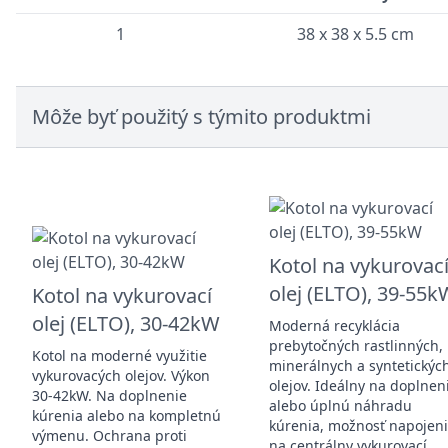
1
38 x 38 x 5.5 cm
Môže byť použitý s týmito produktmi
Kotol na vykurovac
olej (ELTO), 39-55k
Kotol na vykurovací
olej (ELTO), 30-42kW
Moderná recyklácia
prebytočných rastlinných,
Kotol na moderné využitie
minerálnych a syntetickýc
vykurovacých olejov. Výkon
olejov. Ideálny na doplnen
30-42kW. Na doplnenie
alebo úplnú náhradu
kúrenia alebo na kompletnú
kúrenia, možnosť napojen
výmenu. Ochrana proti
na centrálny vykurovací